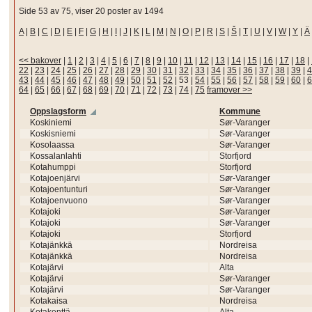
Side 53 av 75, viser 20 poster av 1494
A
|
B
|
C
|
D
|
E
|
F
|
G
|
H
|
I
|
J
|
K
|
L
|
M
|
N
|
O
|
P
|
R
|
S
|
Š
|
T
|
U
|
V
|
W
|
Y
|
Ä
<< bakover
|
1
|
2
|
3
|
4
|
5
|
6
|
7
|
8
|
9
|
10
|
11
|
12
|
13
|
14
|
15
|
16
|
17
|
18
|
22
|
23
|
24
|
25
|
26
|
27
|
28
|
29
|
30
|
31
|
32
|
33
|
34
|
35
|
36
|
37
|
38
|
39
|
4
43
|
44
|
45
|
46
|
47
|
48
|
49
|
50
|
51
|
52
|
53
|
54
|
55
|
56
|
57
|
58
|
59
|
60
|
6
64
|
65
|
66
|
67
|
68
|
69
|
70
|
71
|
72
|
73
|
74
|
75
framover >>
Oppslagsform
Kommune
Koskiniemi
Sør-Varanger
Koskisniemi
Sør-Varanger
Kosolaassa
Sør-Varanger
Kossalanlahti
Storfjord
Kotahumppi
Storfjord
Kotajoenjärvi
Sør-Varanger
Kotajoentunturi
Sør-Varanger
Kotajoenvuono
Sør-Varanger
Kotajoki
Sør-Varanger
Kotajoki
Sør-Varanger
Kotajoki
Storfjord
Kotajänkkä
Nordreisa
Kotajänkkä
Nordreisa
Kotajärvi
Alta
Kotajärvi
Sør-Varanger
Kotajärvi
Sør-Varanger
Kotakaisa
Nordreisa