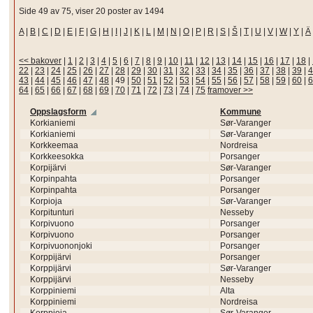
Side 49 av 75, viser 20 poster av 1494
A
|
B
|
C
|
D
|
E
|
F
|
G
|
H
|
I
|
J
|
K
|
L
|
M
|
N
|
O
|
P
|
R
|
S
|
Š
|
T
|
U
|
V
|
W
|
Y
|
Ä
<< bakover
|
1
|
2
|
3
|
4
|
5
|
6
|
7
|
8
|
9
|
10
|
11
|
12
|
13
|
14
|
15
|
16
|
17
|
18
|
22
|
23
|
24
|
25
|
26
|
27
|
28
|
29
|
30
|
31
|
32
|
33
|
34
|
35
|
36
|
37
|
38
|
39
|
4
43
|
44
|
45
|
46
|
47
|
48
|
49
|
50
|
51
|
52
|
53
|
54
|
55
|
56
|
57
|
58
|
59
|
60
|
6
64
|
65
|
66
|
67
|
68
|
69
|
70
|
71
|
72
|
73
|
74
|
75
framover >>
Oppslagsform
Kommune
Korkianiemi
Sør-Varanger
Korkianiemi
Sør-Varanger
Korkkeemaa
Nordreisa
Korkkeesokka
Porsanger
Korpijärvi
Sør-Varanger
Korpinpahta
Porsanger
Korpinpahta
Porsanger
Korpioja
Sør-Varanger
Korpitunturi
Nesseby
Korpivuono
Porsanger
Korpivuono
Porsanger
Korpivuononjoki
Porsanger
Korppijärvi
Porsanger
Korppijärvi
Sør-Varanger
Korppijärvi
Nesseby
Korppiniemi
Alta
Korppiniemi
Nordreisa