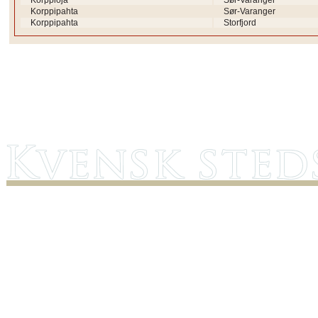
Korppioja
Sør-Varanger
Korppipahta
Sør-Varanger
Korppipahta
Storfjord