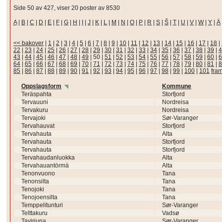
Side 50 av 427, viser 20 poster av 8530
A
|
B
|
C
|
D
|
E
|
F
|
G
|
H
|
I
|
J
|
K
|
L
|
M
|
N
|
O
|
P
|
R
|
S
|
Š
|
T
|
U
|
V
|
W
|
Y
|
Ä
<< bakover
|
1
|
2
|
3
|
4
|
5
|
6
|
7
|
8
|
9
|
10
|
11
|
12
|
13
|
14
|
15
|
16
|
17
|
18
|
22
|
23
|
24
|
25
|
26
|
27
|
28
|
29
|
30
|
31
|
32
|
33
|
34
|
35
|
36
|
37
|
38
|
39
|
4
43
|
44
|
45
|
46
|
47
|
48
|
49
|
50
|
51
|
52
|
53
|
54
|
55
|
56
|
57
|
58
|
59
|
60
|
6
64
|
65
|
66
|
67
|
68
|
69
|
70
|
71
|
72
|
73
|
74
|
75
|
76
|
77
|
78
|
79
|
80
|
81
|
8
85
|
86
|
87
|
88
|
89
|
90
|
91
|
92
|
93
|
94
|
95
|
96
|
97
|
98
|
99
|
100
|
101
fra
Oppslagsform
Kommune
Teräspahta
Storfjord
Tervauuni
Nordreisa
Tervakuru
Nordreisa
Tervajoki
Sør-Varanger
Tervahauvat
Storfjord
Tervahauta
Alta
Tervahauta
Storfjord
Tervahauta
Storfjord
Tervahaudanluokka
Alta
Tervahauantörmä
Alta
Tenonvuono
Tana
Tenonsilta
Tana
Tenojoki
Tana
Tenojoensilta
Tana
Temppelitunturi
Sør-Varanger
Telttakuru
Vadsø
Taviriuna
Sør-Varanger