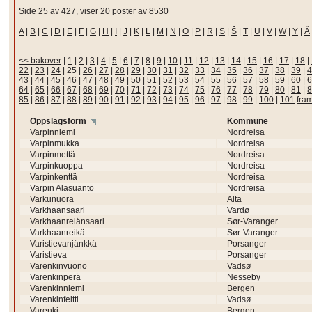
Side 25 av 427, viser 20 poster av 8530
A
|
B
|
C
|
D
|
E
|
F
|
G
|
H
|
I
|
J
|
K
|
L
|
M
|
N
|
O
|
P
|
R
|
S
|
Š
|
T
|
U
|
V
|
W
|
Y
|
Ä
<< bakover
|
1
|
2
|
3
|
4
|
5
|
6
|
7
|
8
|
9
|
10
|
11
|
12
|
13
|
14
|
15
|
16
|
17
|
18
|
22
|
23
|
24
|
25
|
26
|
27
|
28
|
29
|
30
|
31
|
32
|
33
|
34
|
35
|
36
|
37
|
38
|
39
|
4
43
|
44
|
45
|
46
|
47
|
48
|
49
|
50
|
51
|
52
|
53
|
54
|
55
|
56
|
57
|
58
|
59
|
60
|
6
64
|
65
|
66
|
67
|
68
|
69
|
70
|
71
|
72
|
73
|
74
|
75
|
76
|
77
|
78
|
79
|
80
|
81
|
8
85
|
86
|
87
|
88
|
89
|
90
|
91
|
92
|
93
|
94
|
95
|
96
|
97
|
98
|
99
|
100
|
101
fra
Oppslagsform
Kommune
Varpinniemi
Nordreisa
Varpinmukka
Nordreisa
Varpinmettä
Nordreisa
Varpinkuoppa
Nordreisa
Varpinkenttä
Nordreisa
Varpin Alasuanto
Nordreisa
Varkunuora
Alta
Varkhaansaari
Vardø
Varkhaanreiänsaari
Sør-Varanger
Varkhaanreikä
Sør-Varanger
Varistievanjänkkä
Porsanger
Varistieva
Porsanger
Varenkinvuono
Vadsø
Varenkinperä
Nesseby
Varenkinniemi
Bergen
Varenkinfeltti
Vadsø
Varenki
Bergen