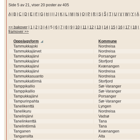
Side 5 av 21, viser 20 poster av 405
A
|
B
|
C
|
D
|
E
|
F
|
G
|
H
|
I
|
J
|
K
|
L
|
M
|
N
|
O
|
P
|
R
|
S
|
Š
|
T
|
U
|
V
|
W
|
Y
|
Ä
<< bakover
|
1
|
2
|
3
|
4
|
5
|
6
|
7
|
8
|
9
|
10
|
11
|
12
|
13
|
14
|
15
|
16
|
17
|
18
|
framover >>
Oppslagsform
Kommune
Tammukkajoki
Nordreisa
Tammukkajärvet
Nordreisa
Tammukkajärvi
Porsanger
Tammukkajärvi
Storfjord
Tammukkajärvi
Kvænangen
Tammukkajärvi
Nordreisa
Tammukkasuanto
Nordreisa
Tammukkatörmä
Storfjord
Tamppikallio
Sør-Varanger
Tamppikallio
Sør-Varanger
Tampukkajärvi
Porsanger
Tampurinpahta
Sør-Varanger
Tanelikenttä
Lyngen
Tanelikuru
Nordreisa
Tanelinjärvi
Vadsø
Tanelinkenttä
Tana
Tanelintörmä
Tana
Tanganen
Kvænangen
Tangansilta
Alta