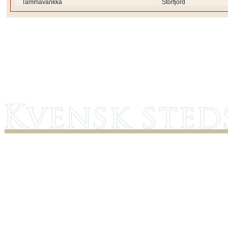
Tammavankka
Storfjord