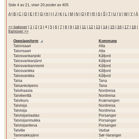
Side 4 av 21, viser 20 poster av 405
A
|
B
|
C
|
D
|
E
|
F
|
G
|
H
|
I
|
J
|
K
|
L
|
M
|
N
|
O
|
P
|
R
|
S
|
Š
|
T
|
U
|
V
|
W
|
Y
|
Ä
<< bakover
|
1
|
2
|
3
|
4
|
5
|
6
|
7
|
8
|
9
|
10
|
11
|
12
|
13
|
14
|
15
|
16
|
17
|
18
|
framover >>
Oppslagsform
Kommune
Talonsaari
Alta
Talonsaari
Alta
Talosvankanjoki
Kåfjord
Talosvankanjärvi
Kåfjord
Talosvankanniemi
Kåfjord
Talosvankka
Kåfjord
Talosvankka
Kåfjord
Talsa
Tana
Talsankolpeno
Tana
Talvihaasia
Nordreisa
Talvikenttä
Nordreisa
Talvikuru
Kvænangen
Talvisija
Nordreisa
Talvisija
Nordreisa
Talvisijanlaatas
Porsanger
Talvisijanmukka
Porsanger
Talvisijantieva
Porsanger
Talvitie
Vadsø
Tammakkojärvi
Sør-Varanger