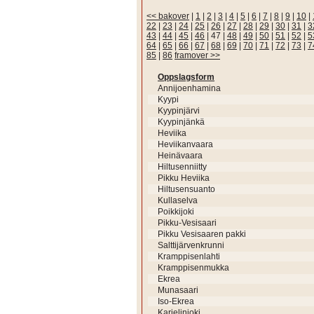
<< bakover
|
1
|
2
|
3
|
4
|
5
|
6
|
7
|
8
|
9
|
10
|
22
|
23
|
24
|
25
|
26
|
27
|
28
|
29
|
30
|
31
|
3
43
|
44
|
45
|
46
|
47
|
48
|
49
|
50
|
51
|
52
|
5
64
|
65
|
66
|
67
|
68
|
69
|
70
|
71
|
72
|
73
|
7
85
|
86
framover >>
Oppslagsform
Annijoenhamina
Kyypi
Kyypinjärvi
Kyypinjänkä
Heviika
Heviikanvaara
Heinävaara
Hiltusenniitty
Pikku Heviika
Hiltusensuanto
Kullaselva
Poikkijoki
Pikku-Vesisaari
Pikku Vesisaaren pakki
Salttijärvenkrunni
Kramppisenlahti
Kramppisenmukka
Ekrea
Munasaari
Iso-Ekrea
Karielinjoki