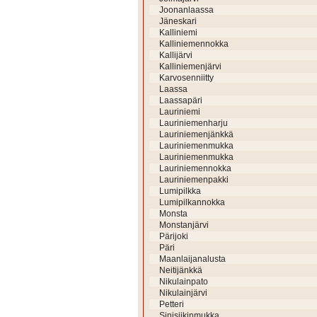
Joonanlaassa
Jäneskari
Kalliniemi
Kalliniemennokka
Kallijärvi
Kalliniemenjärvi
Karvosenniitty
Laassa
Laassapäri
Lauriniemi
Lauriniemenharju
Lauriniemenjänkkä
Lauriniemenmukka
Lauriniemenmukka
Lauriniemennokka
Lauriniemenpakki
Lumipilkka
Lumipilkannokka
Monsta
Monstanjärvi
Pärijoki
Päri
Maanlaijanalusta
Neitijänkkä
Nikulainpato
Nikulainjärvi
Petteri
Sinisiikinmukka