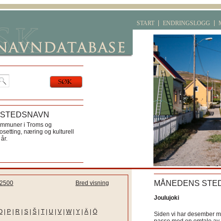
START
ENDRINGSLOGG
 STEDSNAVN
ommuner i Troms og
etting, næring og kulturell
år.
MÅNEDENS STE
2500
Bred visning
Joulujoki
O
|
P
|
R
|
S
|
Š
|
T
|
U
|
V
|
W
|
Y
|
Ä
|
Ö
Siden vi har desember må