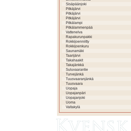
Sisäpäänjoki
Pitkäjärvi
Pitkäjärvi
Pitkäjärvi
Pitkälampi
Pitkälammenpää
Vattenelva
Rapakurunpakki
Rokkijoenniitty
Rokkijoenkuru
Saunamäki
Taarijärvi
Takahaakit
Takajänkkä
Suluvaarantie
Turvejänkä
Tuusvaaranjänkä
Tuusvaara
Uopaja
Uopajanpäri
Uopajanjoki
Uoma
Valtakylä