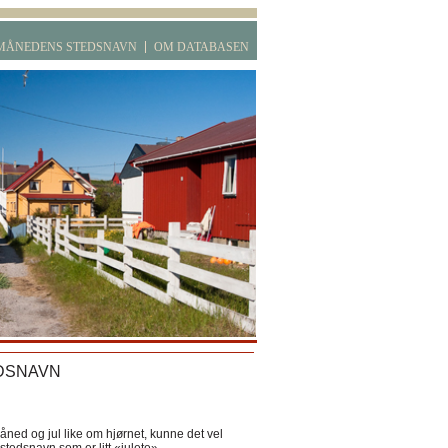
MÅNEDENS STEDSNAVN
OM DATABASEN
DSNAVN
ned og jul like om hjørnet, kunne det vel