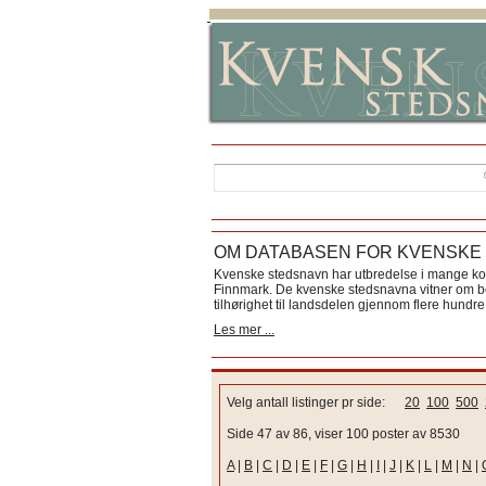
OM DATABASEN FOR KVENSKE
Kvenske stedsnavn har utbredelse i mange k
Finnmark. De kvenske stedsnavna vitner om bos
tilhørighet til landsdelen gjennom flere hundre 
Les mer ...
Velg antall listinger pr side:
20
100
500
Side 47 av 86, viser 100 poster av 8530
A
|
B
|
C
|
D
|
E
|
F
|
G
|
H
|
I
|
J
|
K
|
L
|
M
|
N
|