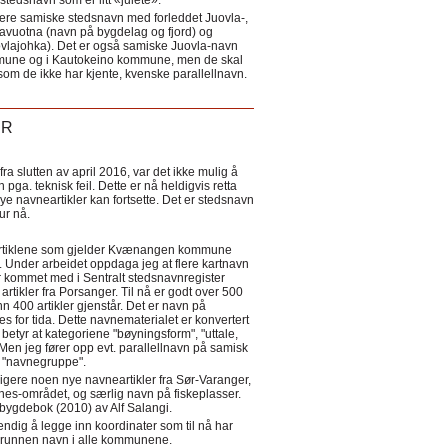
tedsnavn som er litt «julete».
ere samiske stedsnavn med forleddet Juovla-,
lavuotna (navn på bygdelag og fjord) og
ovlajohka). Det er også samiske Juovla-navn
mmune og i Kautokeino kommune, men de skal
som de ikke har kjente, kvenske parallellnavn.
ER
a slutten av april 2016, var det ikke mulig å
 pga. teknisk feil. Dette er nå heldigvis retta
nye navneartikler kan fortsette. Det er stedsnavn
 tur nå.
eartiklene som gjelder Kvænangen kommune
ler. Under arbeidet oppdaga jeg at flere kartnavn
 kommet med i Sentralt stedsnavnregister
artikler fra Porsanger. Til nå er godt over 500
nn 400 artikler gjenstår. Det er navn på
s for tida. Dette navnematerialet er konvertert
betyr at kategoriene "bøyningsform", "uttale,
Men jeg fører opp evt. parallellnavn på samisk
et "navnegruppe".
igere noen nye navneartikler fra Sør-Varanger,
s-området, og særlig navn på fiskeplasser.
i bygdebok (2010) av Alf Salangi.
ndig å legge inn koordinater som til nå har
i grunnen navn i alle kommunene.