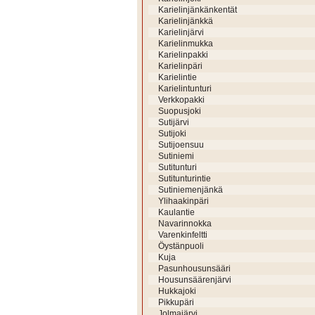
Karielinjänkänkentät
Karielinjänkkä
Karielinjärvi
Karielinmukka
Karielinpakki
Karielinpäri
Karielintie
Karielintunturi
Verkkopakki
Suopusjoki
Sutijärvi
Sutijoki
Sutijoensuu
Sutiniemi
Sutitunturi
Sutitunturintie
Sutiniemenjänkä
Ylihaakinpäri
Kaulantie
Navarinnokka
Varenkinfeltti
Öystänpuoli
Kuja
Pasunhousunsääri
Housunsäärenjärvi
Hukkajoki
Pikkupäri
Jolmajärvi