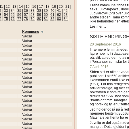
passe med en omtale av s
I Tana kommune finnes fl
11
|
12
|
13
|
14
|
15
|
16
|
17
|
18
|
19
|
20
|
21
|
f.eks. Juovlajohka, Juov
2
|
33
|
34
|
35
|
36
|
37
|
38
|
39
|
40
|
41
|
42
|
Juovlarovvi (bru over Ju
3
|
54
|
55
|
56
|
57
|
58
|
59
|
60
|
61
|
62
|
63
|
andre steder i Tana ko
4
|
75
|
76
|
77
|
78
|
79
|
80
|
81
|
82
|
83
|
84
|
ikke behandles her, etter
Les mer ...
Kommune
Vadsø
SISTE ENDRING
Vadsø
20 September 2016
Vadsø
I nærmere fem måneder, fr
Vadsø
lagre noe nytt i databasen
Vadsø
på, slik at redigering av 
Vadsø
i Porsanger som står for
Vadsø
7 April 2016
Vadsø
Siden sist er alle navn
Vadsø
publisert, i alt 650 artik
Vadsø
i kommunen ennå ikke er
Vadsø
(SSR). For tida redigeres 
Vadsø
artikler ferdige, og mer e
Vadsø
bokstaven
P
som redigere
Vadsø
direkte fra SSR, noe som 
"tradisjon" mm. mangler. 
Vadsø
og norsk og fyller ut felt
Vadsø
Jeg holder også på å red
Vadsø
nærmere bestemt Bugøyne
Vadsø
Materialet er henta fra e
Vadsø
Jevnlig er det også nødve
Vadsø
manglet. Dette gjelder 
Vadsø