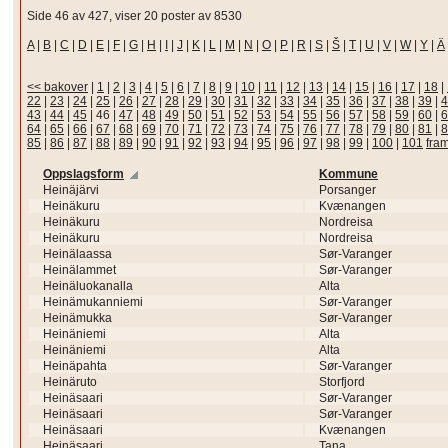
Side 46 av 427, viser 20 poster av 8530
A
|
B
|
C
|
D
|
E
|
F
|
G
|
H
|
I
|
J
|
K
|
L
|
M
|
N
|
O
|
P
|
R
|
S
|
Š
|
T
|
U
|
V
|
W
|
Y
|
Ä
<< bakover
|
1
|
2
|
3
|
4
|
5
|
6
|
7
|
8
|
9
|
10
|
11
|
12
|
13
|
14
|
15
|
16
|
17
|
18
|
22
|
23
|
24
|
25
|
26
|
27
|
28
|
29
|
30
|
31
|
32
|
33
|
34
|
35
|
36
|
37
|
38
|
39
|
4
43
|
44
|
45
|
46
|
47
|
48
|
49
|
50
|
51
|
52
|
53
|
54
|
55
|
56
|
57
|
58
|
59
|
60
|
6
64
|
65
|
66
|
67
|
68
|
69
|
70
|
71
|
72
|
73
|
74
|
75
|
76
|
77
|
78
|
79
|
80
|
81
|
8
85
|
86
|
87
|
88
|
89
|
90
|
91
|
92
|
93
|
94
|
95
|
96
|
97
|
98
|
99
|
100
|
101
fra
Oppslagsform
Kommune
Heinäjärvi
Porsanger
Heinäkuru
Kvænangen
Heinäkuru
Nordreisa
Heinäkuru
Nordreisa
Heinälaassa
Sør-Varanger
Heinälammet
Sør-Varanger
Heinäluokanalla
Alta
Heinämukanniemi
Sør-Varanger
Heinämukka
Sør-Varanger
Heinäniemi
Alta
Heinäniemi
Alta
Heinäpahta
Sør-Varanger
Heinäruto
Storfjord
Heinäsaari
Sør-Varanger
Heinäsaari
Sør-Varanger
Heinäsaari
Kvænangen
Heinäsaari
Tana