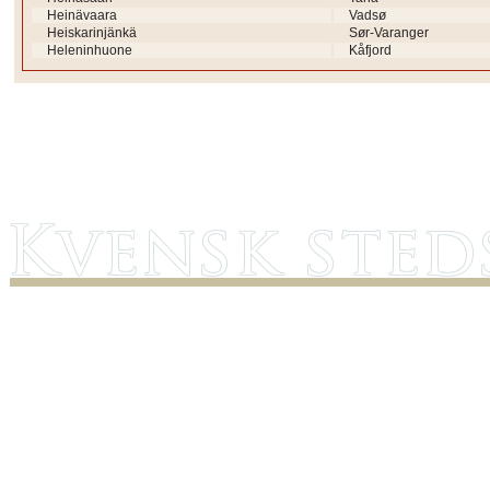
Heinävaara
Vadsø
Heiskarinjänkä
Sør-Varanger
Heleninhuone
Kåfjord