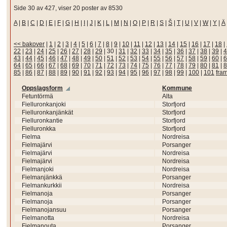
Side 30 av 427, viser 20 poster av 8530
A
|
B
|
C
|
D
|
E
|
F
|
G
|
H
|
I
|
J
|
K
|
L
|
M
|
N
|
O
|
P
|
R
|
S
|
Š
|
T
|
U
|
V
|
W
|
Y
|
Ä
<< bakover
|
1
|
2
|
3
|
4
|
5
|
6
|
7
|
8
|
9
|
10
|
11
|
12
|
13
|
14
|
15
|
16
|
17
|
18
|
22
|
23
|
24
|
25
|
26
|
27
|
28
|
29
|
30
|
31
|
32
|
33
|
34
|
35
|
36
|
37
|
38
|
39
|
4
43
|
44
|
45
|
46
|
47
|
48
|
49
|
50
|
51
|
52
|
53
|
54
|
55
|
56
|
57
|
58
|
59
|
60
|
6
64
|
65
|
66
|
67
|
68
|
69
|
70
|
71
|
72
|
73
|
74
|
75
|
76
|
77
|
78
|
79
|
80
|
81
|
8
85
|
86
|
87
|
88
|
89
|
90
|
91
|
92
|
93
|
94
|
95
|
96
|
97
|
98
|
99
|
100
|
101
fra
Oppslagsform
Kommune
Fetuntörmä
Alta
Fielluronkanjoki
Storfjord
Fielluronkanjänkät
Storfjord
Fielluronkantie
Storfjord
Fielluronkka
Storfjord
Fielma
Nordreisa
Fielmajärvi
Porsanger
Fielmajärvi
Nordreisa
Fielmajärvi
Nordreisa
Fielmanjoki
Nordreisa
Fielmanjänkkä
Porsanger
Fielmankurkkii
Nordreisa
Fielmanoja
Porsanger
Fielmanoja
Porsanger
Fielmanojansuu
Porsanger
Fielmanotta
Nordreisa
Fielmanouta
Porsanger