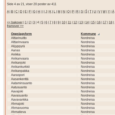
Side 4 av 21, viser 20 poster av 411
A
|
B
|
C
|
D
|
E
|
F
|
G
|
H
|
I
|
J
|
K
|
L
|
M
|
N
|
O
|
P
|
R
|
S
|
Š
|
T
|
U
|
V
|
W
|
Y
|
Ä
<< bakover
|
1
|
2
|
3
|
4
|
5
|
6
|
7
|
8
|
9
|
10
|
11
|
12
|
13
|
14
|
15
|
16
|
17
|
18
|
framover >>
Oppslagsform
Kommune
Alttarinuitto
Nordreisa
Alttarinvaara
Nordreisa
Alijyppyrä
Nordreisa
Aanas
Nordreisa
Anikka
Nordreisa
Anikanvaara
Nordreisa
Anikanjoki
Nordreisa
Anikankurkkii
Nordreisa
Anikanpakka
Nordreisa
Aaraspori
Nordreisa
Aasankenttä
Nordreisa
Aataminsuanto
Nordreisa
Aatusuanto
Nordreisa
Aavajoki
Nordreisa
Aavasuanto
Nordreisa
Aavavankka
Nordreisa
Ahmajoki
Nordreisa
Ahmavuoma
Nordreisa
Ahmatieva
Nordreisa