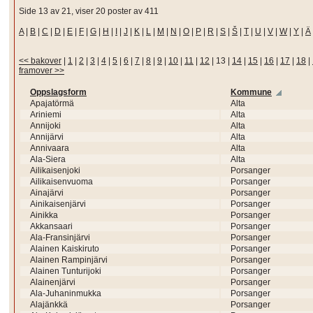
Side 13 av 21, viser 20 poster av 411
A
|
B
|
C
|
D
|
E
|
F
|
G
|
H
|
I
|
J
|
K
|
L
|
M
|
N
|
O
|
P
|
R
|
S
|
Š
|
T
|
U
|
V
|
W
|
Y
|
Ä
<< bakover
|
1
|
2
|
3
|
4
|
5
|
6
|
7
|
8
|
9
|
10
|
11
|
12
|
13
|
14
|
15
|
16
|
17
|
18
|
framover >>
Oppslagsform
Kommune
Apajatörmä
Alta
Ariniemi
Alta
Annijoki
Alta
Annijärvi
Alta
Annivaara
Alta
Ala-Siera
Alta
Ailikaisenjoki
Porsanger
Ailikaisenvuoma
Porsanger
Ainajärvi
Porsanger
Ainikaisenjärvi
Porsanger
Ainikka
Porsanger
Akkansaari
Porsanger
Ala-Fransinjärvi
Porsanger
Alainen Kaiskiruto
Porsanger
Alainen Rampinjärvi
Porsanger
Alainen Tunturijoki
Porsanger
Alainenjärvi
Porsanger
Ala-Juhaninmukka
Porsanger
Alajänkkä
Porsanger