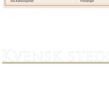
Ala-Kaksoisjärvet
Porsanger