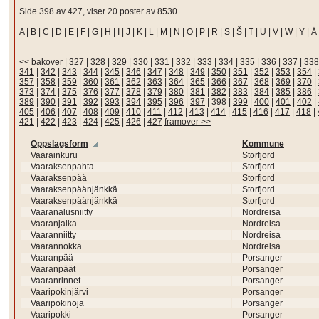
Side 398 av 427, viser 20 poster av 8530
A
|
B
|
C
|
D
|
E
|
F
|
G
|
H
|
I
|
J
|
K
|
L
|
M
|
N
|
O
|
P
|
R
|
S
|
Š
|
T
|
U
|
V
|
W
|
Y
|
Ä
<< bakover
|
327
|
328
|
329
|
330
|
331
|
332
|
333
|
334
|
335
|
336
|
337
|
338
341
|
342
|
343
|
344
|
345
|
346
|
347
|
348
|
349
|
350
|
351
|
352
|
353
|
354
|
357
|
358
|
359
|
360
|
361
|
362
|
363
|
364
|
365
|
366
|
367
|
368
|
369
|
370
|
373
|
374
|
375
|
376
|
377
|
378
|
379
|
380
|
381
|
382
|
383
|
384
|
385
|
386
|
389
|
390
|
391
|
392
|
393
|
394
|
395
|
396
|
397
|
398
|
399
|
400
|
401
|
402
|
405
|
406
|
407
|
408
|
409
|
410
|
411
|
412
|
413
|
414
|
415
|
416
|
417
|
418
|
421
|
422
|
423
|
424
|
425
|
426
|
427
framover >>
Oppslagsform
Kommune
Vaarainkuru
Storfjord
Vaaraksenpahta
Storfjord
Vaaraksenpää
Storfjord
Vaaraksenpäänjänkkä
Storfjord
Vaaraksenpäänjänkkä
Storfjord
Vaaranalusniitty
Nordreisa
Vaaranjalka
Nordreisa
Vaaranniitty
Nordreisa
Vaarannokka
Nordreisa
Vaaranpää
Porsanger
Vaaranpäät
Porsanger
Vaaranrinnet
Porsanger
Vaaripokinjärvi
Porsanger
Vaaripokinoja
Porsanger
Vaaripokki
Porsanger