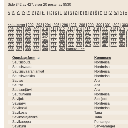
Side 342 av 427, viser 20 poster av 8530
A
|
B
|
C
|
D
|
E
|
F
|
G
|
H
|
I
|
J
|
K
|
L
|
M
|
N
|
O
|
P
|
R
|
S
|
Š
|
T
|
U
|
V
|
W
|
Y
|
Ä
<< bakover
|
292
|
293
|
294
|
295
|
296
|
297
|
298
|
299
|
300
|
301
|
302
|
303
306
|
307
|
308
|
309
|
310
|
311
|
312
|
313
|
314
|
315
|
316
|
317
|
318
|
319
|
322
|
323
|
324
|
325
|
326
|
327
|
328
|
329
|
330
|
331
|
332
|
333
|
334
|
335
|
338
|
339
|
340
|
341
|
342
|
343
|
344
|
345
|
346
|
347
|
348
|
349
|
350
|
351
|
354
|
355
|
356
|
357
|
358
|
359
|
360
|
361
|
362
|
363
|
364
|
365
|
366
|
367
|
370
|
371
|
372
|
373
|
374
|
375
|
376
|
377
|
378
|
379
|
380
|
381
|
382
|
383
|
386
|
387
|
388
|
389
|
390
|
391
|
392
framover >>
Oppslagsform
Kommune
Sautsisouta
Nordreisa
Sautsisvaara
Nordreisa
Sautsisvaaranjänkät
Nordreisa
Sautsisvankka
Nordreisa
Sautso
Alta
Sautso
Alta
Sautsonjärvi
Alta
Sauttuniemi
Nordreisa
Savijoki
Storfjord
Savijärvi
Nordreisa
Savikoski
Nordreisa
Savikoste
Tana
Savikostejänkkä
Tana
Savikuoppa
Porsanger
Savikuru
Sør-Varanger