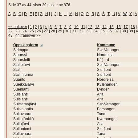
Side 37 av 44, viser 20 poster av 876
A
|
B
|
C
|
D
|
E
|
F
|
G
|
H
|
I
|
J
|
K
|
L
|
M
|
N
|
O
|
P
|
R
|
S
|
Š
|
T
|
U
|
V
|
W
|
Y
|
Ä
<< bakover
|
1
|
2
|
3
|
4
|
5
|
6
|
7
|
8
|
9
|
10
|
11
|
12
|
13
|
14
|
15
|
16
|
17
|
18
|
22
|
23
|
24
|
25
|
26
|
27
|
28
|
29
|
30
|
31
|
32
|
33
|
34
|
35
|
36
|
37
|
38
|
39
|
4
43
|
44
framover >>
Oppslagsform
Kommune
Strimppa
Sør-Varanger
Stuorssi
Nordreisa
Stuursletti
Kåfjord
Ställejärvi
Sør-Varanger
Ställi
Storfjord
Ställinjurma
Storfjord
Suanto
Nordreisa
Sueikkajärvi
Kvænangen
Suenlahti
Lyngen
Suislahti
Alta
Suislahti
Alta
Suitsemajärvi
Sør-Varanger
Sukkalantto
Porsanger
Sukuvaara
Tana
Sulkajänkkä
Kvænangen
Sullujärvi
Alta
Sulluniemi
Storfjord
Sulluvaara
Tana