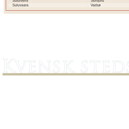
Suluniemi
Storfjord
Suluvaara
Vadsø