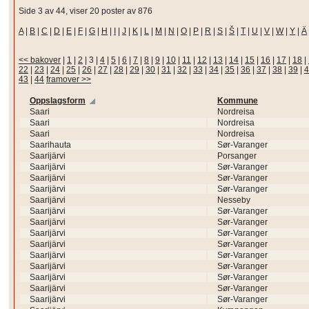
Side 3 av 44, viser 20 poster av 876
A
|
B
|
C
|
D
|
E
|
F
|
G
|
H
|
I
|
J
|
K
|
L
|
M
|
N
|
O
|
P
|
R
|
S
|
Š
|
T
|
U
|
V
|
W
|
Y
|
Ä
<< bakover
|
1
|
2
|
3
|
4
|
5
|
6
|
7
|
8
|
9
|
10
|
11
|
12
|
13
|
14
|
15
|
16
|
17
|
18
|
22
|
23
|
24
|
25
|
26
|
27
|
28
|
29
|
30
|
31
|
32
|
33
|
34
|
35
|
36
|
37
|
38
|
39
|
4
43
|
44
framover >>
Oppslagsform
Kommune
Saari
Nordreisa
Saari
Nordreisa
Saari
Nordreisa
Saarihauta
Sør-Varanger
Saarijärvi
Porsanger
Saarijärvi
Sør-Varanger
Saarijärvi
Sør-Varanger
Saarijärvi
Sør-Varanger
Saarijärvi
Nesseby
Saarijärvi
Sør-Varanger
Saarijärvi
Sør-Varanger
Saarijärvi
Sør-Varanger
Saarijärvi
Sør-Varanger
Saarijärvi
Sør-Varanger
Saarijärvi
Sør-Varanger
Saarijärvi
Sør-Varanger
Saarijärvi
Sør-Varanger
Saarijärvi
Sør-Varanger