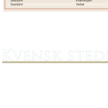
Saarijärvi
Kvænangen
Saarijärvi
Vadsø