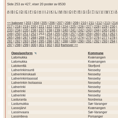
Side 253 av 427, viser 20 poster av 8530
A
|
B
|
C
|
D
|
E
|
F
|
G
|
H
|
I
|
J
|
K
|
L
|
M
|
N
|
O
|
P
|
R
|
S
|
Š
|
T
|
U
|
V
|
W
|
Y
|
Ä
<< bakover
|
203
|
204
|
205
|
206
|
207
|
208
|
209
|
210
|
211
|
212
|
213
|
214
217
|
218
|
219
|
220
|
221
|
222
|
223
|
224
|
225
|
226
|
227
|
228
|
229
|
230
|
233
|
234
|
235
|
236
|
237
|
238
|
239
|
240
|
241
|
242
|
243
|
244
|
245
|
246
|
249
|
250
|
251
|
252
|
253
|
254
|
255
|
256
|
257
|
258
|
259
|
260
|
261
|
262
|
265
|
266
|
267
|
268
|
269
|
270
|
271
|
272
|
273
|
274
|
275
|
276
|
277
|
278
|
281
|
282
|
283
|
284
|
285
|
286
|
287
|
288
|
289
|
290
|
291
|
292
|
293
|
294
|
297
|
298
|
299
|
300
|
301
|
302
|
303
framover >>
Oppslagsform
Kommune
Latomukka
Kvænangen
Latomukka
Kvænangen
Latokenttä
Storfjord
Latnerinkinsunti
Nesseby
Latnerinkinskaali
Nesseby
Latnerinkinlaassat
Nesseby
Latnerinkin Isolaassa
Nesseby
Latnerinki
Nesseby
Latnerinki
Nesseby
Latnerinki
Nesseby
Lasturanta
Nordreisa
Lastumukka
Sør-Varanger
Lassojärvi
Kvænangen
Lassinvaara
Sør-Varanger
Lassintieva
Porsanger