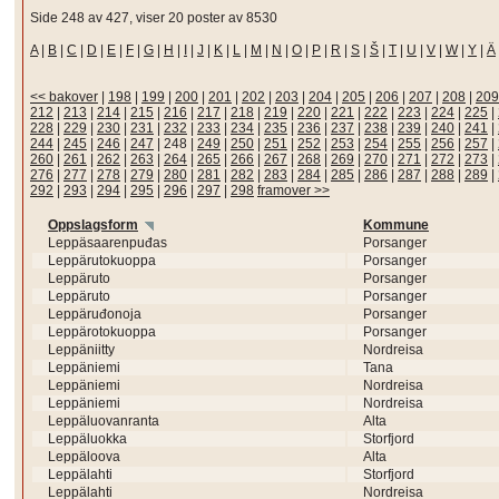
Side 248 av 427, viser 20 poster av 8530
A
|
B
|
C
|
D
|
E
|
F
|
G
|
H
|
I
|
J
|
K
|
L
|
M
|
N
|
O
|
P
|
R
|
S
|
Š
|
T
|
U
|
V
|
W
|
Y
|
Ä
<< bakover
|
198
|
199
|
200
|
201
|
202
|
203
|
204
|
205
|
206
|
207
|
208
|
209
212
|
213
|
214
|
215
|
216
|
217
|
218
|
219
|
220
|
221
|
222
|
223
|
224
|
225
|
228
|
229
|
230
|
231
|
232
|
233
|
234
|
235
|
236
|
237
|
238
|
239
|
240
|
241
|
244
|
245
|
246
|
247
|
248
|
249
|
250
|
251
|
252
|
253
|
254
|
255
|
256
|
257
|
260
|
261
|
262
|
263
|
264
|
265
|
266
|
267
|
268
|
269
|
270
|
271
|
272
|
273
|
276
|
277
|
278
|
279
|
280
|
281
|
282
|
283
|
284
|
285
|
286
|
287
|
288
|
289
|
292
|
293
|
294
|
295
|
296
|
297
|
298
framover >>
Oppslagsform
Kommune
Leppäsaarenpuđas
Porsanger
Leppärutokuoppa
Porsanger
Leppäruto
Porsanger
Leppäruto
Porsanger
Leppäruđonoja
Porsanger
Leppärotokuoppa
Porsanger
Leppäniitty
Nordreisa
Leppäniemi
Tana
Leppäniemi
Nordreisa
Leppäniemi
Nordreisa
Leppäluovanranta
Alta
Leppäluokka
Storfjord
Leppäloova
Alta
Leppälahti
Storfjord
Leppälahti
Nordreisa