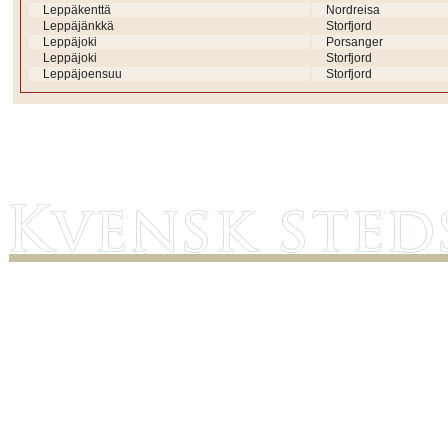
Leppäkenttä
Nordreisa
Leppäjänkkä
Storfjord
Leppäjoki
Porsanger
Leppäjoki
Storfjord
Leppäjoensuu
Storfjord