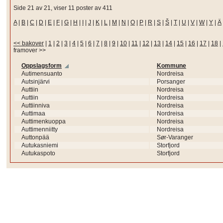
Side 21 av 21, viser 11 poster av 411
A
|
B
|
C
|
D
|
E
|
F
|
G
|
H
|
I
|
J
|
K
|
L
|
M
|
N
|
O
|
P
|
R
|
S
|
Š
|
T
|
U
|
V
|
W
|
Y
|
Ä
<< bakover
|
1
|
2
|
3
|
4
|
5
|
6
|
7
|
8
|
9
|
10
|
11
|
12
|
13
|
14
|
15
|
16
|
17
|
18
|
framover >>
Oppslagsform
Kommune
Autimensuanto
Nordreisa
Autsinjärvi
Porsanger
Auttiin
Nordreisa
Auttiin
Nordreisa
Auttiinniva
Nordreisa
Auttimaa
Nordreisa
Auttimenkuoppa
Nordreisa
Auttimenniitty
Nordreisa
Auttonpää
Sør-Varanger
Autukasniemi
Storfjord
Autukaspoto
Storfjord