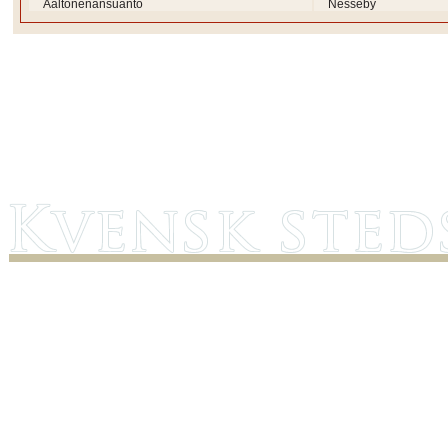
Aaltonenänsuanto
Nesseby