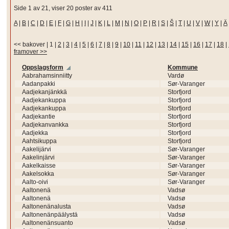
Side 1 av 21, viser 20 poster av 411
A
|
B
|
C
|
D
|
E
|
F
|
G
|
H
|
I
|
J
|
K
|
L
|
M
|
N
|
O
|
P
|
R
|
S
|
Š
|
T
|
U
|
V
|
W
|
Y
|
Ä
<< bakover
|
1
|
2
|
3
|
4
|
5
|
6
|
7
|
8
|
9
|
10
|
11
|
12
|
13
|
14
|
15
|
16
|
17
|
18
|
framover >>
Oppslagsform
Kommune
Aabrahamsinniitty
Vardø
Aadanpakki
Sør-Varanger
Aadjekanjänkkä
Storfjord
Aadjekankuppa
Storfjord
Aadjekankuppa
Storfjord
Aadjekantie
Storfjord
Aadjekanvankka
Storfjord
Aadjekka
Storfjord
Aahtsikuppa
Storfjord
Aakelijärvi
Sør-Varanger
Aakelinjärvi
Sør-Varanger
Aakelkaisse
Sør-Varanger
Aakelsokka
Sør-Varanger
Aalto-oivi
Sør-Varanger
Aaltonenä
Vadsø
Aaltonenä
Vadsø
Aaltonenänalusta
Vadsø
Aaltonenänpäälystä
Vadsø
Aaltonenänsuanto
Vadsø