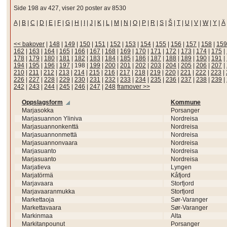
Side 198 av 427, viser 20 poster av 8530
A
|
B
|
C
|
D
|
E
|
F
|
G
|
H
|
I
|
J
|
K
|
L
|
M
|
N
|
O
|
P
|
R
|
S
|
Š
|
T
|
U
|
V
|
W
|
Y
|
Ä
<< bakover
|
148
|
149
|
150
|
151
|
152
|
153
|
154
|
155
|
156
|
157
|
158
|
159
162
|
163
|
164
|
165
|
166
|
167
|
168
|
169
|
170
|
171
|
172
|
173
|
174
|
175
|
178
|
179
|
180
|
181
|
182
|
183
|
184
|
185
|
186
|
187
|
188
|
189
|
190
|
191
|
194
|
195
|
196
|
197
|
198
|
199
|
200
|
201
|
202
|
203
|
204
|
205
|
206
|
207
|
210
|
211
|
212
|
213
|
214
|
215
|
216
|
217
|
218
|
219
|
220
|
221
|
222
|
223
|
226
|
227
|
228
|
229
|
230
|
231
|
232
|
233
|
234
|
235
|
236
|
237
|
238
|
239
|
242
|
243
|
244
|
245
|
246
|
247
|
248
framover >>
Oppslagsform
Kommune
Marjasokka
Porsanger
Marjasuannon Yliniva
Nordreisa
Marjasuannonkenttä
Nordreisa
Marjasuannonmettä
Nordreisa
Marjasuannonvaara
Nordreisa
Marjasuanto
Nordreisa
Marjasuanto
Nordreisa
Marjatieva
Lyngen
Marjatörmä
Kåfjord
Marjavaara
Storfjord
Marjavaaranmukka
Storfjord
Markettaoja
Sør-Varanger
Markettavaara
Sør-Varanger
Markinmaa
Alta
Markitanpounut
Porsanger