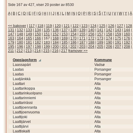
Side 167 av 427, viser 20 poster av 8530
A
|
B
|
C
|
D
|
E
|
F
|
G
|
H
|
I
|
J
|
K
|
L
|
M
|
N
|
O
|
P
|
R
|
S
|
Š
|
T
|
U
|
V
|
W
|
Y
|
Ä
<< bakover
|
117
|
118
|
119
|
120
|
121
|
122
|
123
|
124
|
125
|
126
|
127
|
128
131
|
132
|
133
|
134
|
135
|
136
|
137
|
138
|
139
|
140
|
141
|
142
|
143
|
144
|
147
|
148
|
149
|
150
|
151
|
152
|
153
|
154
|
155
|
156
|
157
|
158
|
159
|
160
|
163
|
164
|
165
|
166
|
167
|
168
|
169
|
170
|
171
|
172
|
173
|
174
|
175
|
176
|
179
|
180
|
181
|
182
|
183
|
184
|
185
|
186
|
187
|
188
|
189
|
190
|
191
|
192
|
195
|
196
|
197
|
198
|
199
|
200
|
201
|
202
|
203
|
204
|
205
|
206
|
207
|
208
|
211
|
212
|
213
|
214
|
215
|
216
|
217
framover >>
Oppslagsform
Kommune
Laassapäri
Vadsø
Laatas
Porsanger
Laatas
Porsanger
Laatjänkkä
Porsanger
Laattari
Alta
Laattarikoppa
Alta
Laattarinkuolpano
Alta
Laattarinniemi
Alta
Laattarirässi
Alta
Laattijoenranta
Alta
Laattijoenvuoma
Alta
Laattijoki
Alta
Laattijärvet
Alta
Laattijärvi
Alta
Laattiskaiti
Alta