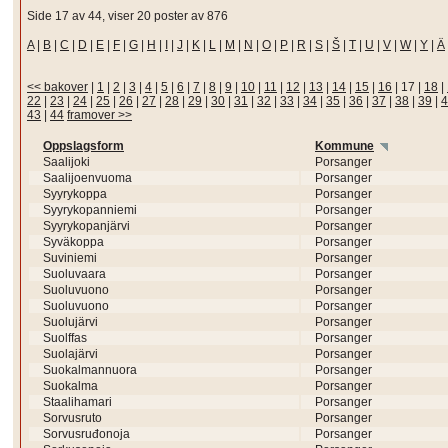
Side 17 av 44, viser 20 poster av 876
A
|
B
|
C
|
D
|
E
|
F
|
G
|
H
|
I
|
J
|
K
|
L
|
M
|
N
|
O
|
P
|
R
|
S
|
Š
|
T
|
U
|
V
|
W
|
Y
|
Ä
<< bakover
|
1
|
2
|
3
|
4
|
5
|
6
|
7
|
8
|
9
|
10
|
11
|
12
|
13
|
14
|
15
|
16
|
17
|
18
|
22
|
23
|
24
|
25
|
26
|
27
|
28
|
29
|
30
|
31
|
32
|
33
|
34
|
35
|
36
|
37
|
38
|
39
|
4
43
|
44
framover >>
Oppslagsform
Kommune
Saalijoki
Porsanger
Saalijoenvuoma
Porsanger
Syyrykoppa
Porsanger
Syyrykopanniemi
Porsanger
Syyrykopanjärvi
Porsanger
Syväkoppa
Porsanger
Suviniemi
Porsanger
Suoluvaara
Porsanger
Suoluvuono
Porsanger
Suoluvuono
Porsanger
Suolujärvi
Porsanger
Suolffas
Porsanger
Suolajärvi
Porsanger
Suokalmannuora
Porsanger
Suokalma
Porsanger
Staalihamari
Porsanger
Sorvusruto
Porsanger
Sorvusruđonoja
Porsanger