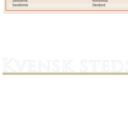
Savisilmä
Nordreisa
Savitörmä
Storfjord