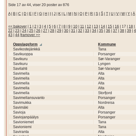
Side 17 av 44, viser 20 poster av 876
A
|
B
|
C
|
D
|
E
|
F
|
G
|
H
|
I
|
J
|
K
|
L
|
M
|
N
|
O
|
P
|
R
|
S
|
Š
|
T
|
U
|
V
|
W
|
Y
|
Ä
<< bakover
|
1
|
2
|
3
|
4
|
5
|
6
|
7
|
8
|
9
|
10
|
11
|
12
|
13
|
14
|
15
|
16
|
17
|
18
|
22
|
23
|
24
|
25
|
26
|
27
|
28
|
29
|
30
|
31
|
32
|
33
|
34
|
35
|
36
|
37
|
38
|
39
|
4
43
|
44
framover >>
Oppslagsform
Kommune
Savikostejänkkä
Tana
Savikuoppa
Porsanger
Savikuru
Sør-Varanger
Savikuru
Lyngen
Savilahti
Sør-Varanger
Savimella
Alta
Savimella
Alta
Savimella
Alta
Savimella
Alta
Savimella
Storfjord
Savimellansuvanto
Porsanger
Savimukka
Nordreisa
Savimäki
Alta
Savioja
Porsanger
Saviojanpäälys
Porsanger
Savioniemet
Tana
Savioniemi
Tana
Saviranta
Alta