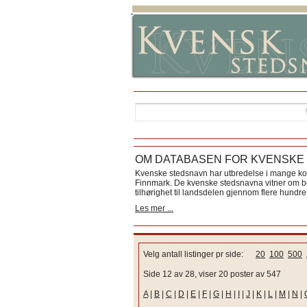
OM DATABASEN FOR KVENSKE
Kvenske stedsnavn har utbredelse i mange k
Finnmark. De kvenske stedsnavna vitner om bos
tilhørighet til landsdelen gjennom flere hundre 
Les mer ...
Velg antall listinger pr side:
20
100
500
Side 12 av 28, viser 20 poster av 547
A
|
B
|
C
|
D
|
E
|
F
|
G
|
H
|
I
|
J
|
K
|
L
|
M
|
N
|