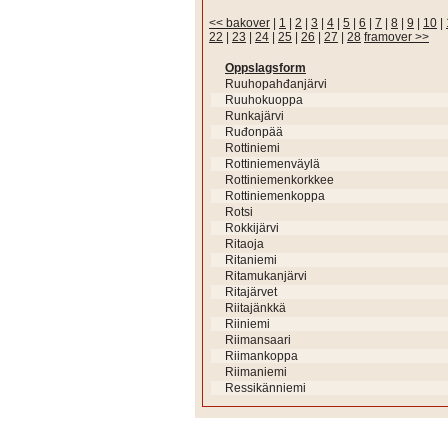
<< bakover
|
1
|
2
|
3
|
4
|
5
|
6
|
7
|
8
|
9
|
10
|
22
|
23
|
24
|
25
|
26
|
27
|
28
framover >>
Oppslagsform
Ruuhopahđanjärvi
Ruuhokuoppa
Runkajärvi
Ruđonpää
Rottiniemi
Rottiniemenväylä
Rottiniemenkorkkee
Rottiniemenkoppa
Rotsi
Rokkijärvi
Ritaoja
Ritaniemi
Ritamukanjärvi
Ritajärvet
Riitajänkkä
Riiniemi
Riimansaari
Riimankoppa
Riimaniemi
Ressikänniemi