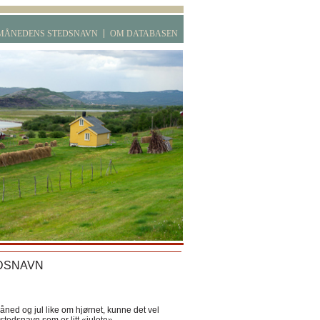
MÅNEDENS STEDSNAVN
OM DATABASEN
DSNAVN
ned og jul like om hjørnet, kunne det vel