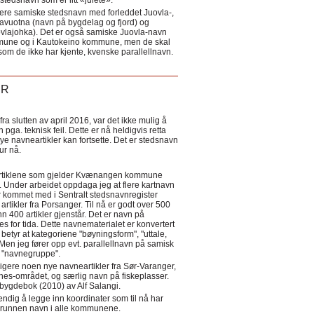
tedsnavn som er litt «julete».
ere samiske stedsnavn med forleddet Juovla-,
lavuotna (navn på bygdelag og fjord) og
ovlajohka). Det er også samiske Juovla-navn
mmune og i Kautokeino kommune, men de skal
som de ikke har kjente, kvenske parallellnavn.
ER
a slutten av april 2016, var det ikke mulig å
 pga. teknisk feil. Dette er nå heldigvis retta
nye navneartikler kan fortsette. Det er stedsnavn
 tur nå.
eartiklene som gjelder Kvænangen kommune
ler. Under arbeidet oppdaga jeg at flere kartnavn
 kommet med i Sentralt stedsnavnregister
artikler fra Porsanger. Til nå er godt over 500
nn 400 artikler gjenstår. Det er navn på
s for tida. Dette navnematerialet er konvertert
betyr at kategoriene "bøyningsform", "uttale,
Men jeg fører opp evt. parallellnavn på samisk
et "navnegruppe".
igere noen nye navneartikler fra Sør-Varanger,
s-området, og særlig navn på fiskeplasser.
i bygdebok (2010) av Alf Salangi.
ndig å legge inn koordinater som til nå har
i grunnen navn i alle kommunene.