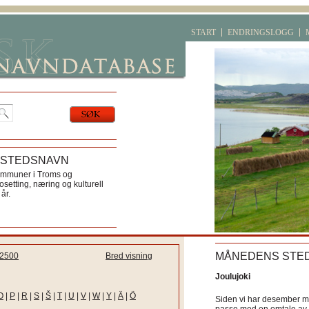
START
ENDRINGSLOGG
 STEDSNAVN
ommuner i Troms og
etting, næring og kulturell
år.
MÅNEDENS STE
2500
Bred visning
Joulujoki
O
|
P
|
R
|
S
|
Š
|
T
|
U
|
V
|
W
|
Y
|
Ä
|
Ö
Siden vi har desember må