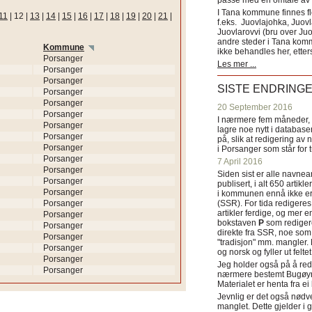
passe med en omtale av s
I Tana kommune finnes fl
11
|
12
|
13
|
14
|
15
|
16
|
17
|
18
|
19
|
20
|
21
|
f.eks. Juovlajohka, Juov
Juovlarovvi (bru over Ju
andre steder i Tana ko
Kommune
ikke behandles her, etter
Porsanger
Les mer ...
Porsanger
Porsanger
SISTE ENDRING
Porsanger
Porsanger
20 September 2016
Porsanger
I nærmere fem måneder, fr
Porsanger
lagre noe nytt i databasen
Porsanger
på, slik at redigering av 
Porsanger
i Porsanger som står for
Porsanger
7 April 2016
Porsanger
Siden sist er alle navn
Porsanger
publisert, i alt 650 artik
Porsanger
i kommunen ennå ikke er
Porsanger
(SSR). For tida redigeres 
artikler ferdige, og mer e
Porsanger
bokstaven
P
som redigere
Porsanger
direkte fra SSR, noe som 
Porsanger
"tradisjon" mm. mangler. 
Porsanger
og norsk og fyller ut felt
Porsanger
Jeg holder også på å red
Porsanger
nærmere bestemt Bugøyne
Materialet er henta fra e
Jevnlig er det også nødve
manglet. Dette gjelder 