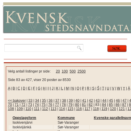
Velg antall listinger pr side:
20
100
500
2500
Side 83 av 427, viser 20 poster av 8530
A
|
B
|
C
|
D
|
E
|
F
|
G
|
H
|
I
|
J
|
K
|
L
|
M
|
N
|
O
|
P
|
R
|
S
|
Š
|
T
|
U
|
V
|
W
|
Y
|
Ä
<< bakover
|
33
|
34
|
35
|
36
|
37
|
38
|
39
|
40
|
41
|
42
|
43
|
44
|
45
|
46
|
47
|
70
|
71
|
72
|
73
|
74
|
75
|
76
|
77
|
78
|
79
|
80
|
81
|
82
|
83
|
84
|
85
|
86
|
87
|
8
108
|
109
|
110
|
111
|
112
|
113
|
114
|
115
|
116
|
117
|
118
|
119
|
120
|
121
|
1
Oppslagsform
Kommune
Kvenske parallellnavn
Isokivenjärvi
Sør-Varanger
Isokivijänkä
Sør-Varanger