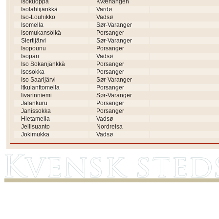
Isokuoppa
Kvænangen
Isolahtijänkkä
Vardø
Iso-Louhikko
Vadsø
Isomella
Sør-Varanger
Isomukansölkä
Porsanger
Siertijärvi
Sør-Varanger
Isopounu
Porsanger
Isopäri
Vadsø
Iso Sokanjänkkä
Porsanger
Isosokka
Porsanger
Iso Saarijärvi
Sør-Varanger
Itkulanttomella
Porsanger
Iivarinniemi
Sør-Varanger
Jalankuru
Porsanger
Janissokka
Porsanger
Hietamella
Vadsø
Jellisuanto
Nordreisa
Jokimukka
Vadsø