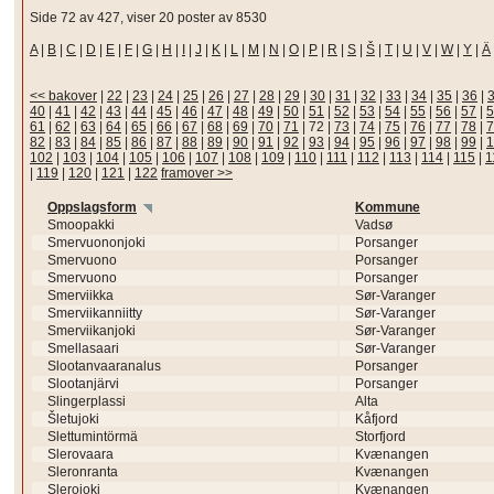
Side 72 av 427, viser 20 poster av 8530
A
|
B
|
C
|
D
|
E
|
F
|
G
|
H
|
I
|
J
|
K
|
L
|
M
|
N
|
O
|
P
|
R
|
S
|
Š
|
T
|
U
|
V
|
W
|
Y
|
Ä
<< bakover
|
22
|
23
|
24
|
25
|
26
|
27
|
28
|
29
|
30
|
31
|
32
|
33
|
34
|
35
|
36
|
40
|
41
|
42
|
43
|
44
|
45
|
46
|
47
|
48
|
49
|
50
|
51
|
52
|
53
|
54
|
55
|
56
|
57
|
5
61
|
62
|
63
|
64
|
65
|
66
|
67
|
68
|
69
|
70
|
71
|
72
|
73
|
74
|
75
|
76
|
77
|
78
|
7
82
|
83
|
84
|
85
|
86
|
87
|
88
|
89
|
90
|
91
|
92
|
93
|
94
|
95
|
96
|
97
|
98
|
99
|
1
102
|
103
|
104
|
105
|
106
|
107
|
108
|
109
|
110
|
111
|
112
|
113
|
114
|
115
|
1
|
119
|
120
|
121
|
122
framover >>
Oppslagsform
Kommune
Smoopakki
Vadsø
Smervuononjoki
Porsanger
Smervuono
Porsanger
Smervuono
Porsanger
Smerviikka
Sør-Varanger
Smerviikanniitty
Sør-Varanger
Smerviikanjoki
Sør-Varanger
Smellasaari
Sør-Varanger
Slootanvaaranalus
Porsanger
Slootanjärvi
Porsanger
Slingerplassi
Alta
Šletujoki
Kåfjord
Slettumintörmä
Storfjord
Slerovaara
Kvænangen
Sleronranta
Kvænangen
Slerojoki
Kvænangen