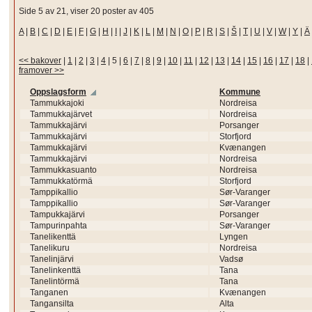
Side 5 av 21, viser 20 poster av 405
A
|
B
|
C
|
D
|
E
|
F
|
G
|
H
|
I
|
J
|
K
|
L
|
M
|
N
|
O
|
P
|
R
|
S
|
Š
|
T
|
U
|
V
|
W
|
Y
|
Ä
<< bakover
|
1
|
2
|
3
|
4
|
5
|
6
|
7
|
8
|
9
|
10
|
11
|
12
|
13
|
14
|
15
|
16
|
17
|
18
|
framover >>
Oppslagsform
Kommune
Tammukkajoki
Nordreisa
Tammukkajärvet
Nordreisa
Tammukkajärvi
Porsanger
Tammukkajärvi
Storfjord
Tammukkajärvi
Kvænangen
Tammukkajärvi
Nordreisa
Tammukkasuanto
Nordreisa
Tammukkatörmä
Storfjord
Tamppikallio
Sør-Varanger
Tamppikallio
Sør-Varanger
Tampukkajärvi
Porsanger
Tampurinpahta
Sør-Varanger
Tanelikenttä
Lyngen
Tanelikuru
Nordreisa
Tanelinjärvi
Vadsø
Tanelinkenttä
Tana
Tanelintörmä
Tana
Tanganen
Kvænangen
Tangansilta
Alta