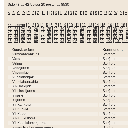
Side 48 av 427, viser 20 poster av 8530
A
|
B
|
C
|
D
|
E
|
F
|
G
|
H
|
I
|
J
|
K
|
L
|
M
|
N
|
O
|
P
|
R
|
S
|
Š
|
T
|
U
|
V
|
W
|
Y
|
Ä
<< bakover
|
1
|
2
|
3
|
4
|
5
|
6
|
7
|
8
|
9
|
10
|
11
|
12
|
13
|
14
|
15
|
16
|
17
|
18
|
22
|
23
|
24
|
25
|
26
|
27
|
28
|
29
|
30
|
31
|
32
|
33
|
34
|
35
|
36
|
37
|
38
|
39
|
4
43
|
44
|
45
|
46
|
47
|
48
|
49
|
50
|
51
|
52
|
53
|
54
|
55
|
56
|
57
|
58
|
59
|
60
|
6
64
|
65
|
66
|
67
|
68
|
69
|
70
|
71
|
72
|
73
|
74
|
75
|
76
|
77
|
78
|
79
|
80
|
81
|
8
85
|
86
|
87
|
88
|
89
|
90
|
91
|
92
|
93
|
94
|
95
|
96
|
97
|
98
|
99
|
100
|
101
fra
Oppslagsform
Kommune
Varttovaarankuru
Storfjord
Vartu
Storfjord
Velma
Storfjord
Venejurma
Storfjord
Viipurinkivi
Storfjord
Vuoslahenjoki
Storfjord
Vuoslahenpahta
Storfjord
Yli-Haskijoki
Storfjord
Yli-Haskijurma
Storfjord
Ylijärvi
Storfjord
Ylijurma
Storfjord
Yli-Kankatta
Storfjord
Yli-Kuokki
Storfjord
Yli-Kuppa
Storfjord
Yli-Kuukisloma
Storfjord
Yli-Kuukislomanjurma
Storfjord
Ylinen Puolamavaaranjärvi
Storfjord