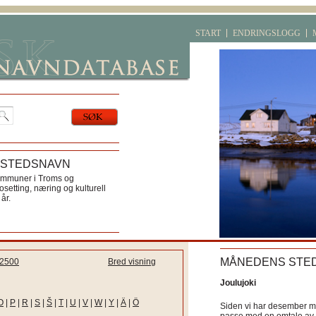
START
ENDRINGSLOGG
 STEDSNAVN
ommuner i Troms og
etting, næring og kulturell
år.
MÅNEDENS STE
2500
Bred visning
Joulujoki
O
|
P
|
R
|
S
|
Š
|
T
|
U
|
V
|
W
|
Y
|
Ä
|
Ö
Siden vi har desember må