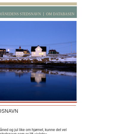
MÅNEDENS STEDSNAVN
OM DATABASEN
DSNAVN
ned og jul like om hjørnet, kunne det vel