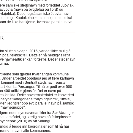
tedsnavn som er litt «julete».
ere samiske stedsnavn med forleddet Juovla-,
lavuotna (navn på bygdelag og fjord) og
ovlajohka). Det er også samiske Juovla-navn
mmune og i Kautokeino kommune, men de skal
som de ikke har kjente, kvenske parallellnavn.
ER
a slutten av april 2016, var det ikke mulig å
 pga. teknisk feil. Dette er nå heldigvis retta
nye navneartikler kan fortsette. Det er stedsnavn
 tur nå.
eartiklene som gjelder Kvænangen kommune
ler. Under arbeidet oppdaga jeg at flere kartnavn
 kommet med i Sentralt stedsnavnregister
artikler fra Porsanger. Til nå er godt over 500
nn 400 artikler gjenstår. Det er navn på
s for tida. Dette navnematerialet er konvertert
betyr at kategoriene "bøyningsform", "uttale,
Men jeg fører opp evt. parallellnavn på samisk
et "navnegruppe".
igere noen nye navneartikler fra Sør-Varanger,
s-området, og særlig navn på fiskeplasser.
i bygdebok (2010) av Alf Salangi.
ndig å legge inn koordinater som til nå har
i grunnen navn i alle kommunene.