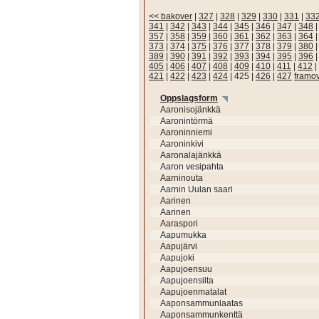
<< bakover
|
327
|
328
|
329
|
330
|
331
|
33
341
|
342
|
343
|
344
|
345
|
346
|
347
|
348
357
|
358
|
359
|
360
|
361
|
362
|
363
|
364
373
|
374
|
375
|
376
|
377
|
378
|
379
|
380
389
|
390
|
391
|
392
|
393
|
394
|
395
|
396
405
|
406
|
407
|
408
|
409
|
410
|
411
|
412
|
421
|
422
|
423
|
424
|
425
|
426
|
427
framo
Oppslagsform
Aaronisojänkkä
Aaronintörmä
Aaroninniemi
Aaroninkivi
Aaronalajänkkä
Aaron vesipahta
Aarninouta
Aarnin Uulan saari
Aarinen
Aarinen
Aaraspori
Aapumukka
Aapujärvi
Aapujoki
Aapujoensuu
Aapujoensilta
Aapujoenmatalat
Aaponsammunlaatas
Aaponsammunkenttä