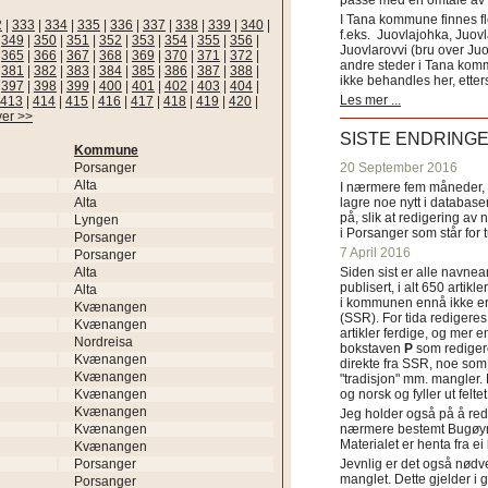
passe med en omtale av s
I Tana kommune finnes fl
2
|
333
|
334
|
335
|
336
|
337
|
338
|
339
|
340
|
f.eks. Juovlajohka, Juov
|
349
|
350
|
351
|
352
|
353
|
354
|
355
|
356
|
Juovlarovvi (bru over Ju
|
365
|
366
|
367
|
368
|
369
|
370
|
371
|
372
|
andre steder i Tana ko
|
381
|
382
|
383
|
384
|
385
|
386
|
387
|
388
|
ikke behandles her, etter
|
397
|
398
|
399
|
400
|
401
|
402
|
403
|
404
|
Les mer ...
413
|
414
|
415
|
416
|
417
|
418
|
419
|
420
|
ver >>
SISTE ENDRING
Kommune
Porsanger
20 September 2016
Alta
I nærmere fem måneder, fr
Alta
lagre noe nytt i databasen
på, slik at redigering av 
Lyngen
i Porsanger som står for
Porsanger
7 April 2016
Porsanger
Alta
Siden sist er alle navn
publisert, i alt 650 artik
Alta
i kommunen ennå ikke er
Kvænangen
(SSR). For tida redigeres 
Kvænangen
artikler ferdige, og mer e
Nordreisa
bokstaven
P
som redigere
Kvænangen
direkte fra SSR, noe som 
Kvænangen
"tradisjon" mm. mangler. 
Kvænangen
og norsk og fyller ut felt
Kvænangen
Jeg holder også på å red
Kvænangen
nærmere bestemt Bugøyne
Materialet er henta fra e
Kvænangen
Porsanger
Jevnlig er det også nødve
manglet. Dette gjelder 
Porsanger