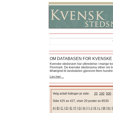
OM DATABASEN FOR KVENSKE
Kvenske stedsnavn har utbredelse i mange k
Finnmark. De kvenske stedsnavna vitner om bos
tilhørighet til landsdelen gjennom flere hundre 
Les mer ...
Velg antall listinger pr side:
20
100
500
Side 425 av 427, viser 20 poster av 8530
A
|
B
|
C
|
D
|
E
|
F
|
G
|
H
|
I
|
J
|
K
|
L
|
M
|
N
|