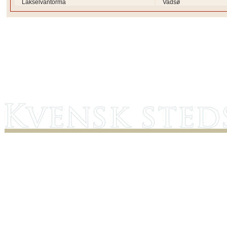
Lakselvantörmä
Vadsø