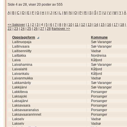
Side 4 av 28, viser 20 poster av 555
A
|
B
|
C
|
D
|
E
|
F
|
G
|
H
|
I
|
J
|
K
|
L
|
M
|
N
|
O
|
P
|
R
|
S
|
Š
|
T
|
U
|
V
|
W
|
Y
|
Ä
<< bakover
|
1
|
2
|
3
|
4
|
5
|
6
|
7
|
8
|
9
|
10
|
11
|
12
|
13
|
14
|
15
|
16
|
17
|
18
|
22
|
23
|
24
|
25
|
26
|
27
|
28
framover >>
Oppslagsform
Kommune
Laitinuopaja
Sør-Varanger
Laitinvaara
Sør-Varanger
Laitisenniitty
Vadsø
Laittakka
Nordreisa
Laiva
Kåfjord
Laivahamina
Sør-Varanger
Laivalahti
Kåfjord
Laivankalu
Kåfjord
Laivanmukka
Vadsø
Lakkamänty
Sør-Varanger
Lakkijärvi
Sør-Varanger
Lakkitieva
Porsanger
Laksajoki
Porsanger
Laksajärvi
Porsanger
Laksavaara
Porsanger
Laksavaaranalus
Porsanger
Laksavaaranrinnet
Porsanger
Lakselv
Vadsø
Lakselv
Vadsø