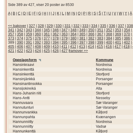
Side 389 av 427, viser 20 poster av 8530
A
|
B
|
C
|
D
|
E
|
F
|
G
|
H
|
I
|
J
|
K
|
L
|
M
|
N
|
O
|
P
|
R
|
S
|
Š
|
T
|
U
|
V
|
W
|
Y
|
Ä
<< bakover
|
327
|
328
|
329
|
330
|
331
|
332
|
333
|
334
|
335
|
336
|
337
|
338
341
|
342
|
343
|
344
|
345
|
346
|
347
|
348
|
349
|
350
|
351
|
352
|
353
|
354
|
357
|
358
|
359
|
360
|
361
|
362
|
363
|
364
|
365
|
366
|
367
|
368
|
369
|
370
|
373
|
374
|
375
|
376
|
377
|
378
|
379
|
380
|
381
|
382
|
383
|
384
|
385
|
386
|
389
|
390
|
391
|
392
|
393
|
394
|
395
|
396
|
397
|
398
|
399
|
400
|
401
|
402
|
405
|
406
|
407
|
408
|
409
|
410
|
411
|
412
|
413
|
414
|
415
|
416
|
417
|
418
|
421
|
422
|
423
|
424
|
425
|
426
|
427
framover >>
Oppslagsform
Kommune
Hansinkraavi
Nordreisa
Hansinkenttä
Nordreisa
Hansinkenttä
Storfjord
Hansinjänkkä
Porsanger
Hansinantinsokka
Porsanger
Hansijokireikä
Alta
Hans-Juhanin riiti
Storfjord
Hans-Antti
Nesseby
Hannuvaara
Sør-Varanger
Hannutunturi
Sør-Varanger
Hannunvankka
Kåfjord
Hannunpahta
Kvænangen
Hannunniitty
Nordreisa
Hannunniitty
Vadsø
Hannunkenttä
Kåfjord