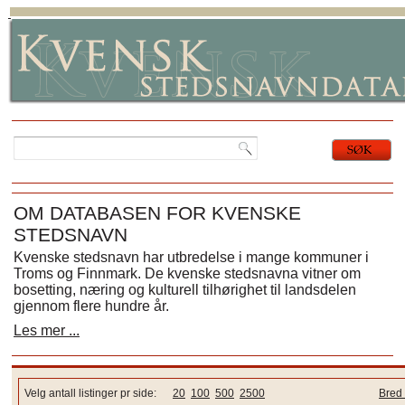
OM DATABASEN FOR KVENSKE
STEDSNAVN
Kvenske stedsnavn har utbredelse i mange kommuner i
Troms og Finnmark. De kvenske stedsnavna vitner om
bosetting, næring og kulturell tilhørighet til landsdelen
gjennom flere hundre år.
Les mer ...
Velg antall listinger pr side:
20
100
500
2500
Bred 