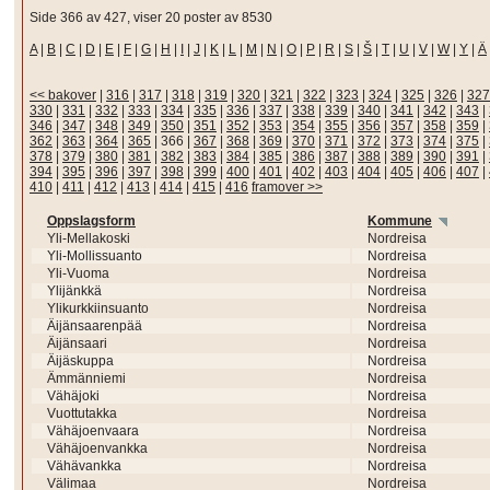
Side 366 av 427, viser 20 poster av 8530
A
|
B
|
C
|
D
|
E
|
F
|
G
|
H
|
I
|
J
|
K
|
L
|
M
|
N
|
O
|
P
|
R
|
S
|
Š
|
T
|
U
|
V
|
W
|
Y
|
Ä
<< bakover
|
316
|
317
|
318
|
319
|
320
|
321
|
322
|
323
|
324
|
325
|
326
|
327
330
|
331
|
332
|
333
|
334
|
335
|
336
|
337
|
338
|
339
|
340
|
341
|
342
|
343
|
346
|
347
|
348
|
349
|
350
|
351
|
352
|
353
|
354
|
355
|
356
|
357
|
358
|
359
|
362
|
363
|
364
|
365
|
366
|
367
|
368
|
369
|
370
|
371
|
372
|
373
|
374
|
375
|
378
|
379
|
380
|
381
|
382
|
383
|
384
|
385
|
386
|
387
|
388
|
389
|
390
|
391
|
394
|
395
|
396
|
397
|
398
|
399
|
400
|
401
|
402
|
403
|
404
|
405
|
406
|
407
|
410
|
411
|
412
|
413
|
414
|
415
|
416
framover >>
Oppslagsform
Kommune
Yli-Mellakoski
Nordreisa
Yli-Mollissuanto
Nordreisa
Yli-Vuoma
Nordreisa
Ylijänkkä
Nordreisa
Ylikurkkiinsuanto
Nordreisa
Äijänsaarenpää
Nordreisa
Äijänsaari
Nordreisa
Äijäskuppa
Nordreisa
Ämmänniemi
Nordreisa
Vähäjoki
Nordreisa
Vuottutakka
Nordreisa
Vähäjoenvaara
Nordreisa
Vähäjoenvankka
Nordreisa
Vähävankka
Nordreisa
Välimaa
Nordreisa