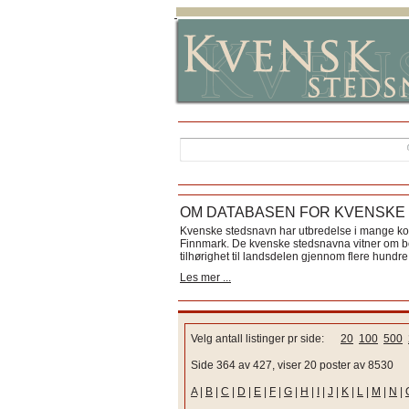
OM DATABASEN FOR KVENSKE
Kvenske stedsnavn har utbredelse i mange k
Finnmark. De kvenske stedsnavna vitner om bos
tilhørighet til landsdelen gjennom flere hundre 
Les mer ...
Velg antall listinger pr side:
20
100
500
Side 364 av 427, viser 20 poster av 8530
A
|
B
|
C
|
D
|
E
|
F
|
G
|
H
|
I
|
J
|
K
|
L
|
M
|
N
|