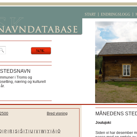
START
ENDRINGSLOGG
 STEDSNAVN
ommuner i Troms og
etting, næring og kulturell
år.
MÅNEDENS STE
2500
Bred visning
Joulujoki
O
|
P
|
R
|
S
|
Š
|
T
|
U
|
V
|
W
|
Y
|
Ä
|
Ö
Siden vi har desember må