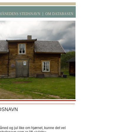
MÅNEDENS STEDSNAVN
OM DATABASEN
DSNAVN
ned og jul like om hjørnet, kunne det vel