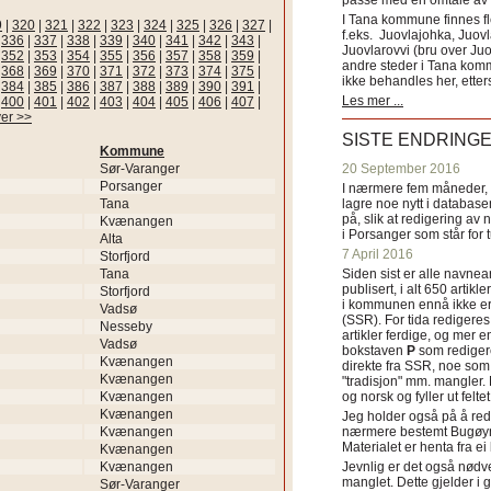
passe med en omtale av s
I Tana kommune finnes fl
9
|
320
|
321
|
322
|
323
|
324
|
325
|
326
|
327
|
f.eks. Juovlajohka, Juov
|
336
|
337
|
338
|
339
|
340
|
341
|
342
|
343
|
Juovlarovvi (bru over Ju
|
352
|
353
|
354
|
355
|
356
|
357
|
358
|
359
|
andre steder i Tana ko
|
368
|
369
|
370
|
371
|
372
|
373
|
374
|
375
|
ikke behandles her, etter
|
384
|
385
|
386
|
387
|
388
|
389
|
390
|
391
|
Les mer ...
|
400
|
401
|
402
|
403
|
404
|
405
|
406
|
407
|
er >>
SISTE ENDRING
Kommune
Sør-Varanger
20 September 2016
Porsanger
I nærmere fem måneder, fr
Tana
lagre noe nytt i databasen
på, slik at redigering av 
Kvænangen
i Porsanger som står for
Alta
7 April 2016
Storfjord
Tana
Siden sist er alle navn
publisert, i alt 650 artik
Storfjord
i kommunen ennå ikke er
Vadsø
(SSR). For tida redigeres 
Nesseby
artikler ferdige, og mer e
Vadsø
bokstaven
P
som redigere
Kvænangen
direkte fra SSR, noe som 
Kvænangen
"tradisjon" mm. mangler. 
Kvænangen
og norsk og fyller ut felt
Kvænangen
Jeg holder også på å red
Kvænangen
nærmere bestemt Bugøyne
Materialet er henta fra e
Kvænangen
Kvænangen
Jevnlig er det også nødve
manglet. Dette gjelder 
Sør-Varanger