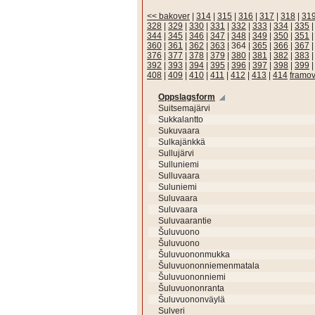
<< bakover
|
314
|
315
|
316
|
317
|
318
|
31
328
|
329
|
330
|
331
|
332
|
333
|
334
|
335
344
|
345
|
346
|
347
|
348
|
349
|
350
|
351
360
|
361
|
362
|
363
|
364
|
365
|
366
|
367
376
|
377
|
378
|
379
|
380
|
381
|
382
|
383
392
|
393
|
394
|
395
|
396
|
397
|
398
|
399
408
|
409
|
410
|
411
|
412
|
413
|
414
framov
Oppslagsform
Suitsemajärvi
Sukkalantto
Sukuvaara
Sulkajänkkä
Sullujärvi
Sulluniemi
Sulluvaara
Suluniemi
Suluvaara
Suluvaara
Suluvaarantie
Šuluvuono
Šuluvuono
Šuluvuononmukka
Šuluvuononniemenmatala
Šuluvuononniemi
Šuluvuononranta
Šuluvuononväylä
Sulveri