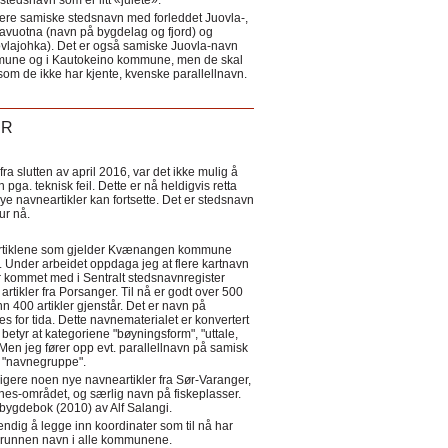
tedsnavn som er litt «julete».
ere samiske stedsnavn med forleddet Juovla-,
lavuotna (navn på bygdelag og fjord) og
ovlajohka). Det er også samiske Juovla-navn
mmune og i Kautokeino kommune, men de skal
som de ikke har kjente, kvenske parallellnavn.
ER
a slutten av april 2016, var det ikke mulig å
 pga. teknisk feil. Dette er nå heldigvis retta
nye navneartikler kan fortsette. Det er stedsnavn
 tur nå.
eartiklene som gjelder Kvænangen kommune
ler. Under arbeidet oppdaga jeg at flere kartnavn
 kommet med i Sentralt stedsnavnregister
artikler fra Porsanger. Til nå er godt over 500
nn 400 artikler gjenstår. Det er navn på
s for tida. Dette navnematerialet er konvertert
betyr at kategoriene "bøyningsform", "uttale,
Men jeg fører opp evt. parallellnavn på samisk
et "navnegruppe".
igere noen nye navneartikler fra Sør-Varanger,
s-området, og særlig navn på fiskeplasser.
i bygdebok (2010) av Alf Salangi.
ndig å legge inn koordinater som til nå har
i grunnen navn i alle kommunene.