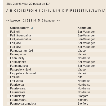
Side 2 av 6, viser 20 poster av 114
A
|
B
|
C
|
D
|
E
|
F
|
G
|
H
|
I
|
J
|
K
|
L
|
M
|
N
|
O
|
P
|
R
|
S
|
Š
|
T
|
U
|
V
|
W
|
Y
|
Ä
<< bakover
|
1
|
2
|
3
|
4
|
5
|
6
framover >>
Oppslagsform
Kommune
Fallijoki
Sør-Varanger
Fallijärvenpahta
Sør-Varanger
Fallijärvenpahta
Sør-Varanger
Fallijärvi
Sør-Varanger
Fallijärvi
Sør-Varanger
Fannepahanmäki
Vadsø
Fannepahta
Vadsø
Fannuniitty
Nordreisa
Farimajänkä
Sør-Varanger
Farimanurkka
Sør-Varanger
Farppeloivinjoki
Vadsø
Farppeloivinlammet
Vadsø
Fatikuru
Alta
Fattivaara
Nordreisa
Faurisortta
Nordreisa
Faurisvaara
Nordreisa
Faurisvaara
Nordreisa
Fauruslanja
Storfjord
Faurusvaara
Storfjord
Faurusvaarannokka
Storfjord