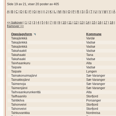
Side 19 av 21, viser 20 poster av 405
A
|
B
|
C
|
D
|
E
|
F
|
G
|
H
|
I
|
J
|
K
|
L
|
M
|
N
|
O
|
P
|
R
|
S
|
Š
|
T
|
U
|
V
|
W
|
Y
|
Ä
<< bakover
|
1
|
2
|
3
|
4
|
5
|
6
|
7
|
8
|
9
|
10
|
11
|
12
|
13
|
14
|
15
|
16
|
17
|
18
|
framover >>
Oppslagsform
Kommune
Takajänkkä
Vardø
Takajänkkä
Vadsø
Takajänkkä
Vadsø
Takahaakit
Vadsø
Takahaaki
Tana
Takahaaki
Vadsø
Taivhaankuru
Alta
Taipale
Vadsø
Taipale
Lyngen
Tainakonuimajärvi
Sør-Varanger
Tainakkojärvi
Sør-Varanger
Taimenoja
Sør-Varanger
Taimenjärvi
Sør-Varanger
Taihvaankurunkenttä
Alta
Taifhaanilo
Storfjord
Tahtikilva
Porsanger
Tahonveivi
Storfjord
Tahonveivi
Storfjord
Tahkuvankka
Nordreisa