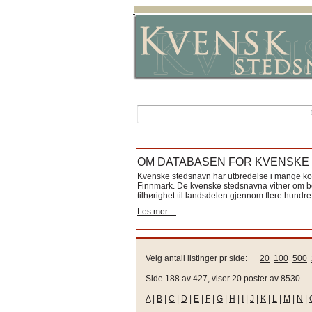
OM DATABASEN FOR KVENSKE
Kvenske stedsnavn har utbredelse i mange k
Finnmark. De kvenske stedsnavna vitner om bos
tilhørighet til landsdelen gjennom flere hundre 
Les mer ...
Velg antall listinger pr side:
20
100
500
Side 188 av 427, viser 20 poster av 8530
A
|
B
|
C
|
D
|
E
|
F
|
G
|
H
|
I
|
J
|
K
|
L
|
M
|
N
|