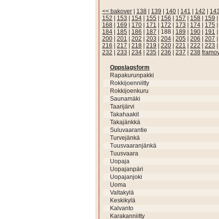
<< bakover
|
138
|
139
|
140
|
141
|
142
|
14
152
|
153
|
154
|
155
|
156
|
157
|
158
|
159
168
|
169
|
170
|
171
|
172
|
173
|
174
|
175
184
|
185
|
186
|
187
|
188
|
189
|
190
|
191
200
|
201
|
202
|
203
|
204
|
205
|
206
|
207
216
|
217
|
218
|
219
|
220
|
221
|
222
|
223
232
|
233
|
234
|
235
|
236
|
237
|
238
framo
Oppslagsform
Rapakurunpakki
Rokkijoenniitty
Rokkijoenkuru
Saunamäki
Taarijärvi
Takahaakit
Takajänkkä
Suluvaarantie
Turvejänkä
Tuusvaaranjänkä
Tuusvaara
Uopaja
Uopajanpäri
Uopajanjoki
Uoma
Valtakylä
Keskikylä
Kalvanto
Karakanniitty