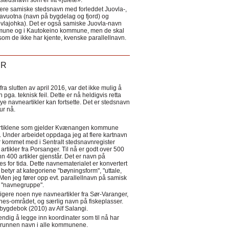
tedsnavn som er litt «julete».
ere samiske stedsnavn med forleddet Juovla-,
lavuotna (navn på bygdelag og fjord) og
ovlajohka). Det er også samiske Juovla-navn
mmune og i Kautokeino kommune, men de skal
som de ikke har kjente, kvenske parallellnavn.
ER
a slutten av april 2016, var det ikke mulig å
 pga. teknisk feil. Dette er nå heldigvis retta
nye navneartikler kan fortsette. Det er stedsnavn
 tur nå.
eartiklene som gjelder Kvænangen kommune
ler. Under arbeidet oppdaga jeg at flere kartnavn
 kommet med i Sentralt stedsnavnregister
artikler fra Porsanger. Til nå er godt over 500
nn 400 artikler gjenstår. Det er navn på
s for tida. Dette navnematerialet er konvertert
betyr at kategoriene "bøyningsform", "uttale,
Men jeg fører opp evt. parallellnavn på samisk
et "navnegruppe".
igere noen nye navneartikler fra Sør-Varanger,
s-området, og særlig navn på fiskeplasser.
i bygdebok (2010) av Alf Salangi.
ndig å legge inn koordinater som til nå har
i grunnen navn i alle kommunene.