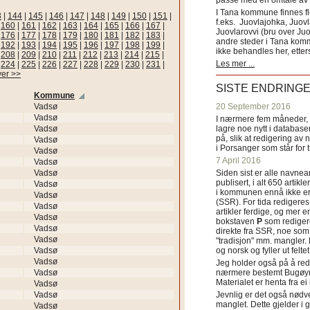
passe med en omtale av s
I Tana kommune finnes fl
3
|
144
|
145
|
146
|
147
|
148
|
149
|
150
|
151
|
f.eks. Juovlajohka, Juov
|
160
|
161
|
162
|
163
|
164
|
165
|
166
|
167
|
Juovlarovvi (bru over Ju
|
176
|
177
|
178
|
179
|
180
|
181
|
182
|
183
|
andre steder i Tana ko
|
192
|
193
|
194
|
195
|
196
|
197
|
198
|
199
|
ikke behandles her, etter
|
208
|
209
|
210
|
211
|
212
|
213
|
214
|
215
|
Les mer ...
|
224
|
225
|
226
|
227
|
228
|
229
|
230
|
231
|
ver >>
SISTE ENDRING
Kommune
Vadsø
20 September 2016
Vadsø
I nærmere fem måneder, fr
Vadsø
lagre noe nytt i databasen
på, slik at redigering av 
Vadsø
i Porsanger som står for
Vadsø
7 April 2016
Vadsø
Vadsø
Siden sist er alle navn
publisert, i alt 650 artik
Vadsø
i kommunen ennå ikke er
Vadsø
(SSR). For tida redigeres 
Vadsø
artikler ferdige, og mer e
Vadsø
bokstaven
P
som redigere
Vadsø
direkte fra SSR, noe som 
Vadsø
"tradisjon" mm. mangler. 
Vadsø
og norsk og fyller ut felt
Vadsø
Jeg holder også på å red
Vadsø
nærmere bestemt Bugøyne
Materialet er henta fra e
Vadsø
Vadsø
Jevnlig er det også nødve
manglet. Dette gjelder 
Vadsø