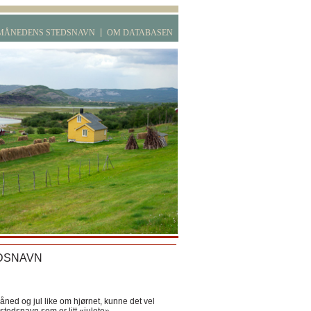
MÅNEDENS STEDSNAVN
OM DATABASEN
DSNAVN
ned og jul like om hjørnet, kunne det vel