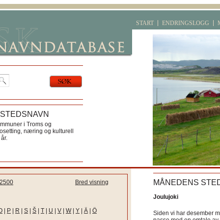
START
ENDRINGSLOGG
 STEDSNAVN
ommuner i Troms og
etting, næring og kulturell
år.
MÅNEDENS STE
2500
Bred visning
Joulujoki
O
|
P
|
R
|
S
|
Š
|
T
|
U
|
V
|
W
|
Y
|
Ä
|
Ö
Siden vi har desember må