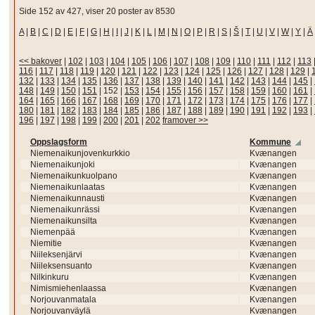
Side 152 av 427, viser 20 poster av 8530
A
|
B
|
C
|
D
|
E
|
F
|
G
|
H
|
I
|
J
|
K
|
L
|
M
|
N
|
O
|
P
|
R
|
S
|
Š
|
T
|
U
|
V
|
W
|
Y
|
Ä
<< bakover
|
102
|
103
|
104
|
105
|
106
|
107
|
108
|
109
|
110
|
111
|
112
|
113
116
|
117
|
118
|
119
|
120
|
121
|
122
|
123
|
124
|
125
|
126
|
127
|
128
|
129
|
132
|
133
|
134
|
135
|
136
|
137
|
138
|
139
|
140
|
141
|
142
|
143
|
144
|
145
|
148
|
149
|
150
|
151
|
152
|
153
|
154
|
155
|
156
|
157
|
158
|
159
|
160
|
161
|
164
|
165
|
166
|
167
|
168
|
169
|
170
|
171
|
172
|
173
|
174
|
175
|
176
|
177
|
180
|
181
|
182
|
183
|
184
|
185
|
186
|
187
|
188
|
189
|
190
|
191
|
192
|
193
|
196
|
197
|
198
|
199
|
200
|
201
|
202
framover >>
Oppslagsform
Kommune
Niemenaikunjovenkurkkio
Kvænangen
Niemenaikunjoki
Kvænangen
Niemenaikunkuolpano
Kvænangen
Niemenaikunlaatas
Kvænangen
Niemenaikunnausti
Kvænangen
Niemenaikunrässi
Kvænangen
Niemenaikunsilta
Kvænangen
Niemenpää
Kvænangen
Niemitie
Kvænangen
Niileksenjärvi
Kvænangen
Niileksensuanto
Kvænangen
Nilkinkuru
Kvænangen
Nimismiehenlaassa
Kvænangen
Norjouvanmatala
Kvænangen
Norjouvanväylä
Kvænangen