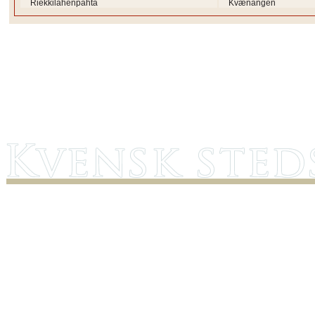
Riekkilahenpahta
Kvænangen