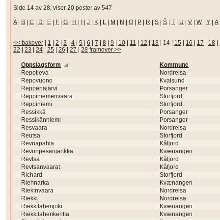
Side 14 av 28, viser 20 poster av 547
A
|
B
|
C
|
D
|
E
|
F
|
G
|
H
|
I
|
J
|
K
|
L
|
M
|
N
|
O
|
P
|
R
|
S
|
Š
|
T
|
U
|
V
|
W
|
Y
|
Ä
<< bakover
|
1
|
2
|
3
|
4
|
5
|
6
|
7
|
8
|
9
|
10
|
11
|
12
|
13
|
14
|
15
|
16
|
17
|
18
|
22
|
23
|
24
|
25
|
26
|
27
|
28
framover >>
Oppslagsform
Kommune
Repotieva
Nordreisa
Repovuono
Kvalsund
Reppenäjärvi
Porsanger
Reppiniemenvaara
Storfjord
Reppiniemi
Storfjord
Ressikkä
Porsanger
Ressikänniemi
Porsanger
Resvaara
Nordreisa
Reutsa
Storfjord
Revnapahta
Kåfjord
Revonpesänjänkkä
Kvænangen
Revtsa
Kåfjord
Revtsanvaarat
Kåfjord
Richard
Storfjord
Riehnarka
Kvænangen
Riekinvaara
Nordreisa
Riekki
Nordreisa
Riekkilahenjoki
Kvænangen
Riekkilahenkenttä
Kvænangen