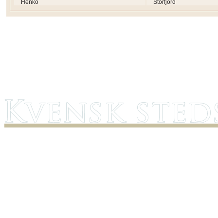
Henko
Storfjord