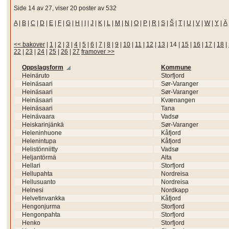
Side 14 av 27, viser 20 poster av 532
A
|
B
|
C
|
D
|
E
|
F
|
G
|
H
|
I
|
J
|
K
|
L
|
M
|
N
|
O
|
P
|
R
|
S
|
Š
|
T
|
U
|
V
|
W
|
Y
|
Ä
<< bakover
|
1
|
2
|
3
|
4
|
5
|
6
|
7
|
8
|
9
|
10
|
11
|
12
|
13
|
14
|
15
|
16
|
17
|
18
|
22
|
23
|
24
|
25
|
26
|
27
framover >>
Oppslagsform
Kommune
Heinäruto
Storfjord
Heinäsaari
Sør-Varanger
Heinäsaari
Sør-Varanger
Heinäsaari
Kvænangen
Heinäsaari
Tana
Heinävaara
Vadsø
Heiskarinjänkä
Sør-Varanger
Heleninhuone
Kåfjord
Helenintupa
Kåfjord
Helistönniitty
Vadsø
Heljantörmä
Alta
Hellari
Storfjord
Hellupahta
Nordreisa
Hellusuanto
Nordreisa
Helnesi
Nordkapp
Helvetinvankka
Kåfjord
Hengonjurma
Storfjord
Hengonpahta
Storfjord
Henko
Storfjord