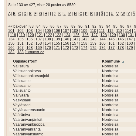
Side 133 av 427, viser 20 poster av 8530
A
|
B
|
C
|
D
|
E
|
F
|
G
|
H
|
I
|
J
|
K
|
L
|
M
|
N
|
O
|
P
|
R
|
S
|
Š
|
T
|
U
|
V
|
W
|
Y
|
Ä
<< bakover
|
83
|
84
|
85
|
86
|
87
|
88
|
89
|
90
|
91
|
92
|
93
|
94
|
95
|
96
|
97
|
101
|
102
|
103
|
104
|
105
|
106
|
107
|
108
|
109
|
110
|
111
|
112
|
113
|
114
|
1
|
118
|
119
|
120
|
121
|
122
|
123
|
124
|
125
|
126
|
127
|
128
|
129
|
130
|
131
134
|
135
|
136
|
137
|
138
|
139
|
140
|
141
|
142
|
143
|
144
|
145
|
146
|
147
|
150
|
151
|
152
|
153
|
154
|
155
|
156
|
157
|
158
|
159
|
160
|
161
|
162
|
163
|
166
|
167
|
168
|
169
|
170
|
171
|
172
|
173
|
174
|
175
|
176
|
177
|
178
|
179
|
182
|
183
framover >>
Oppslagsform
Kommune
Välisaura
Nordreisa
Välisuanonkorsa
Nordreisa
Välisuanonkorsanjoki
Nordreisa
Välisuanto
Nordreisa
Välisuanto
Nordreisa
Välisuanto
Nordreisa
Välivaara
Nordreisa
Väskysaari
Nordreisa
Väyläsaari
Nordreisa
Väyläsaarensuanto
Nordreisa
Vääräniva
Nordreisa
Vääränivanjänkät
Nordreisa
Vääränivankuoppa
Nordreisa
Vääränivanranta
Nordreisa
Vääränivansuanto
Nordreisa