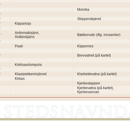
r
Molvika
r
r
Skipperskjæret
r
Kipparioja
r
Antinmatinjärvi,
r
Bødkervatn (iflg. innsamler)
Änttämäjärvi
r
Paali
Kippernes
r
Brevvatnet (på kartet)
Kirkhaanlompola
r
r
Klaarpekkeninjärvet
Klarbekkvatna (på kartet)
Kirkas
Kjerkestappen
Kjerkevatna (på kartet),
Kjerkevannan