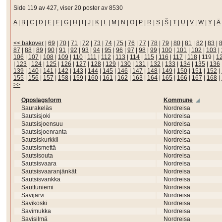
Side 119 av 427, viser 20 poster av 8530
A
|
B
|
C
|
D
|
E
|
F
|
G
|
H
|
I
|
J
|
K
|
L
|
M
|
N
|
O
|
P
|
R
|
S
|
Š
|
T
|
U
|
V
|
W
|
Y
|
Ä
<< bakover
|
69
|
70
|
71
|
72
|
73
|
74
|
75
|
76
|
77
|
78
|
79
|
80
|
81
|
82
|
83
|
87
|
88
|
89
|
90
|
91
|
92
|
93
|
94
|
95
|
96
|
97
|
98
|
99
|
100
|
101
|
102
|
103
|
106
|
107
|
108
|
109
|
110
|
111
|
112
|
113
|
114
|
115
|
116
|
117
|
118
|
119
|
1
|
123
|
124
|
125
|
126
|
127
|
128
|
129
|
130
|
131
|
132
|
133
|
134
|
135
|
136
139
|
140
|
141
|
142
|
143
|
144
|
145
|
146
|
147
|
148
|
149
|
150
|
151
|
152
|
155
|
156
|
157
|
158
|
159
|
160
|
161
|
162
|
163
|
164
|
165
|
166
|
167
|
168
|
>>
Oppslagsform
Kommune
Saurakeläs
Nordreisa
Sautsisjoki
Nordreisa
Sautsisjoensuu
Nordreisa
Sautsisjoenranta
Nordreisa
Sautsiskurkkii
Nordreisa
Sautsismettä
Nordreisa
Sautsisouta
Nordreisa
Sautsisvaara
Nordreisa
Sautsisvaaranjänkät
Nordreisa
Sautsisvankka
Nordreisa
Sauttuniemi
Nordreisa
Savijärvi
Nordreisa
Savikoski
Nordreisa
Savimukka
Nordreisa
Savisilmä
Nordreisa