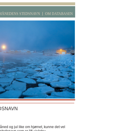
MÅNEDENS STEDSNAVN
OM DATABASEN
DSNAVN
ned og jul like om hjørnet, kunne det vel