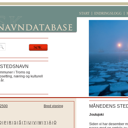
START
ENDRINGSLOGG
 STEDSNAVN
ommuner i Troms og
etting, næring og kulturell
år.
MÅNEDENS STE
2500
Bred visning
Joulujoki
O
|
P
|
R
|
S
|
Š
|
T
|
U
|
V
|
W
|
Y
|
Ä
|
Ö
Siden vi har desember må