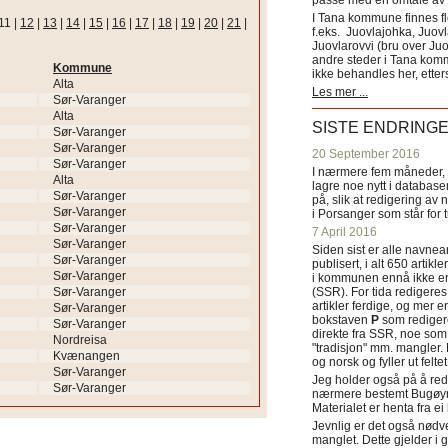
passe med en omtale av s
I Tana kommune finnes fl
11
|
12
|
13
|
14
|
15
|
16
|
17
|
18
|
19
|
20
|
21
|
f.eks. Juovlajohka, Juov
Juovlarovvi (bru over Ju
andre steder i Tana ko
Kommune
ikke behandles her, etter
Alta
Les mer ...
Sør-Varanger
Alta
SISTE ENDRING
Sør-Varanger
Sør-Varanger
20 September 2016
Sør-Varanger
I nærmere fem måneder, fr
Alta
lagre noe nytt i databasen
Sør-Varanger
på, slik at redigering av 
Sør-Varanger
i Porsanger som står for
Sør-Varanger
7 April 2016
Sør-Varanger
Siden sist er alle navn
Sør-Varanger
publisert, i alt 650 artik
Sør-Varanger
i kommunen ennå ikke er
Sør-Varanger
(SSR). For tida redigeres 
artikler ferdige, og mer e
Sør-Varanger
bokstaven
P
som redigere
Sør-Varanger
direkte fra SSR, noe som 
Nordreisa
"tradisjon" mm. mangler. 
Kvænangen
og norsk og fyller ut felt
Sør-Varanger
Jeg holder også på å red
Sør-Varanger
nærmere bestemt Bugøyne
Materialet er henta fra e
Jevnlig er det også nødve
manglet. Dette gjelder 