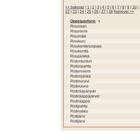
<< bakover
|
1
|
2
|
3
|
4
|
5
|
6
|
7
|
8
|
9
|
10
|
22
|
23
|
24
|
25
|
26
|
27
|
28
framover >>
Oppslagsform
Risusaari
Risuniemi
Risumäki
Risukuru
Risukentänuopaja
Risukenttä
Risujänkkä
Ristontunturi
Ristonpahta
Ristonniemi
Ristonjänkä
Ristmuroivi
Ristivuono
Ristirääpänjoki
Ristirääppäjärvet
Ristirääppä
Ristipahta
Ristinakku
Ristijärvi
Ristijärvi