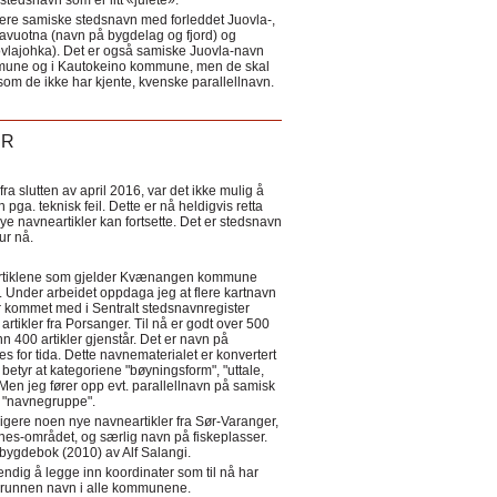
tedsnavn som er litt «julete».
ere samiske stedsnavn med forleddet Juovla-,
lavuotna (navn på bygdelag og fjord) og
ovlajohka). Det er også samiske Juovla-navn
mmune og i Kautokeino kommune, men de skal
som de ikke har kjente, kvenske parallellnavn.
ER
a slutten av april 2016, var det ikke mulig å
 pga. teknisk feil. Dette er nå heldigvis retta
nye navneartikler kan fortsette. Det er stedsnavn
 tur nå.
eartiklene som gjelder Kvænangen kommune
ler. Under arbeidet oppdaga jeg at flere kartnavn
 kommet med i Sentralt stedsnavnregister
artikler fra Porsanger. Til nå er godt over 500
nn 400 artikler gjenstår. Det er navn på
s for tida. Dette navnematerialet er konvertert
betyr at kategoriene "bøyningsform", "uttale,
Men jeg fører opp evt. parallellnavn på samisk
et "navnegruppe".
igere noen nye navneartikler fra Sør-Varanger,
s-området, og særlig navn på fiskeplasser.
i bygdebok (2010) av Alf Salangi.
ndig å legge inn koordinater som til nå har
i grunnen navn i alle kommunene.