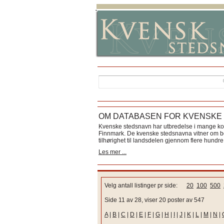
OM DATABASEN FOR KVENSKE
Kvenske stedsnavn har utbredelse i mange k
Finnmark. De kvenske stedsnavna vitner om bos
tilhørighet til landsdelen gjennom flere hundre 
Les mer ...
Velg antall listinger pr side:
20
100
500
Side 11 av 28, viser 20 poster av 547
A
|
B
|
C
|
D
|
E
|
F
|
G
|
H
|
I
|
J
|
K
|
L
|
M
|
N
|