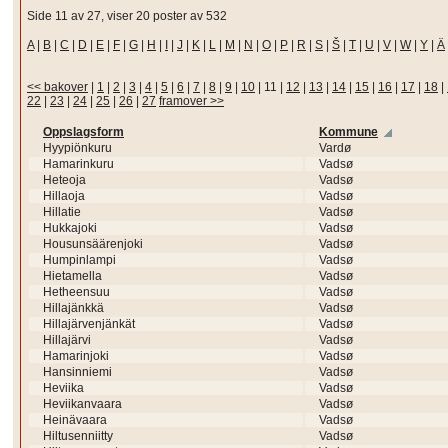
Side 11 av 27, viser 20 poster av 532
A
|
B
|
C
|
D
|
E
|
F
|
G
|
H
|
I
|
J
|
K
|
L
|
M
|
N
|
O
|
P
|
R
|
S
|
Š
|
T
|
U
|
V
|
W
|
Y
|
Ä
<< bakover
|
1
|
2
|
3
|
4
|
5
|
6
|
7
|
8
|
9
|
10
|
11
|
12
|
13
|
14
|
15
|
16
|
17
|
18
|
22
|
23
|
24
|
25
|
26
|
27
framover >>
Oppslagsform
Kommune
Hyypiönkuru
Vardø
Hamarinkuru
Vadsø
Heteoja
Vadsø
Hillaoja
Vadsø
Hillatie
Vadsø
Hukkajoki
Vadsø
Housunsäärenjoki
Vadsø
Humpinlampi
Vadsø
Hietamella
Vadsø
Hetheensuu
Vadsø
Hillajänkkä
Vadsø
Hillajärvenjänkät
Vadsø
Hillajärvi
Vadsø
Hamarinjoki
Vadsø
Hansinniemi
Vadsø
Heviika
Vadsø
Heviikanvaara
Vadsø
Heinävaara
Vadsø
Hiltusenniitty
Vadsø