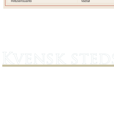
Hiltusensuanto
Vadsø