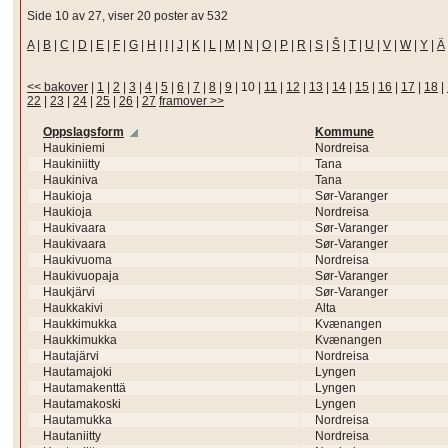
Side 10 av 27, viser 20 poster av 532
A
|
B
|
C
|
D
|
E
|
F
|
G
|
H
|
I
|
J
|
K
|
L
|
M
|
N
|
O
|
P
|
R
|
S
|
Š
|
T
|
U
|
V
|
W
|
Y
|
Ä
<< bakover
|
1
|
2
|
3
|
4
|
5
|
6
|
7
|
8
|
9
|
10
|
11
|
12
|
13
|
14
|
15
|
16
|
17
|
18
|
22
|
23
|
24
|
25
|
26
|
27
framover >>
Oppslagsform
Kommune
Haukiniemi
Nordreisa
Haukiniitty
Tana
Haukiniva
Tana
Haukioja
Sør-Varanger
Haukioja
Nordreisa
Haukivaara
Sør-Varanger
Haukivaara
Sør-Varanger
Haukivuoma
Nordreisa
Haukivuopaja
Sør-Varanger
Haukjärvi
Sør-Varanger
Haukkakivi
Alta
Haukkimukka
Kvænangen
Haukkimukka
Kvænangen
Hautajärvi
Nordreisa
Hautamajoki
Lyngen
Hautamakenttä
Lyngen
Hautamakoski
Lyngen
Hautamukka
Nordreisa
Hautaniitty
Nordreisa