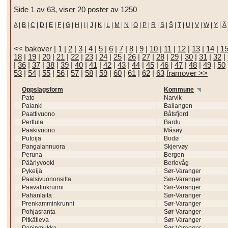
Side 1 av 63, viser 20 poster av 1250
A
|
B
|
C
|
D
|
E
|
F
|
G
|
H
|
I
|
J
|
K
|
L
|
M
|
N
|
O
|
P
|
R
|
S
|
Š
|
T
|
U
|
V
|
W
|
Y
|
Ä
<< bakover
|
1
|
2
|
3
|
4
|
5
|
6
|
7
|
8
|
9
|
10
|
11
|
12
|
13
|
14
|
1
18
|
19
|
20
|
21
|
22
|
23
|
24
|
25
|
26
|
27
|
28
|
29
|
30
|
31
|
32
|
|
36
|
37
|
38
|
39
|
40
|
41
|
42
|
43
|
44
|
45
|
46
|
47
|
48
|
49
|
50
53
|
54
|
55
|
56
|
57
|
58
|
59
|
60
|
61
|
62
|
63
framover >>
Oppslagsform
Kommune
Pato
Narvik
Palanki
Ballangen
Paattivuono
Båtsfjord
Perttula
Bardu
Paakivuono
Måsøy
Putoija
Bodø
Pangalannuora
Skjervøy
Peruna
Bergen
Päärlyvooki
Berlevåg
Pykeijä
Sør-Varanger
Paatsivuononsilta
Sør-Varanger
Paavalinkrunni
Sør-Varanger
Pahanlaita
Sør-Varanger
Prenkamminkrunni
Sør-Varanger
Pohjasranta
Sør-Varanger
Pitkätieva
Sør-Varanger