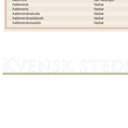
Aalto-oivi
Sør-Varanger
Aaltonenä
Vadsø
Aaltonenä
Vadsø
Aaltonenänalusta
Vadsø
Aaltonenänpäälystä
Vadsø
Aaltonenänsuanto
Vadsø