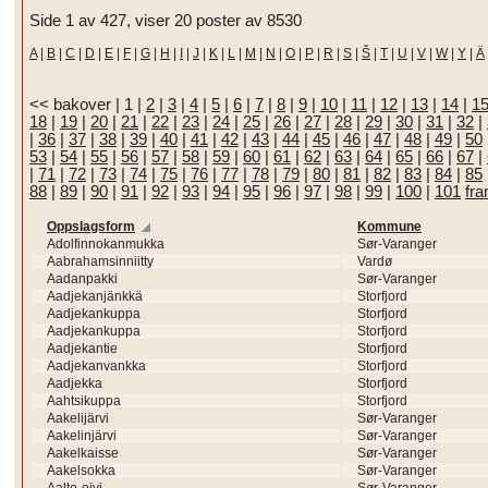
Side 1 av 427, viser 20 poster av 8530
A
|
B
|
C
|
D
|
E
|
F
|
G
|
H
|
I
|
J
|
K
|
L
|
M
|
N
|
O
|
P
|
R
|
S
|
Š
|
T
|
U
|
V
|
W
|
Y
|
Ä
<< bakover
|
1
|
2
|
3
|
4
|
5
|
6
|
7
|
8
|
9
|
10
|
11
|
12
|
13
|
14
|
1
18
|
19
|
20
|
21
|
22
|
23
|
24
|
25
|
26
|
27
|
28
|
29
|
30
|
31
|
32
|
|
36
|
37
|
38
|
39
|
40
|
41
|
42
|
43
|
44
|
45
|
46
|
47
|
48
|
49
|
50
53
|
54
|
55
|
56
|
57
|
58
|
59
|
60
|
61
|
62
|
63
|
64
|
65
|
66
|
67
|
|
71
|
72
|
73
|
74
|
75
|
76
|
77
|
78
|
79
|
80
|
81
|
82
|
83
|
84
|
85
88
|
89
|
90
|
91
|
92
|
93
|
94
|
95
|
96
|
97
|
98
|
99
|
100
|
101
fr
Oppslagsform
Kommune
Adolfinnokanmukka
Sør-Varanger
Aabrahamsinniitty
Vardø
Aadanpakki
Sør-Varanger
Aadjekanjänkkä
Storfjord
Aadjekankuppa
Storfjord
Aadjekankuppa
Storfjord
Aadjekantie
Storfjord
Aadjekanvankka
Storfjord
Aadjekka
Storfjord
Aahtsikuppa
Storfjord
Aakelijärvi
Sør-Varanger
Aakelinjärvi
Sør-Varanger
Aakelkaisse
Sør-Varanger
Aakelsokka
Sør-Varanger